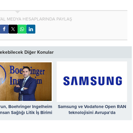
AL MEDYA HESAPLARINDA PAYLAŞ
 Çekebilecek Diğer Konular
run, Boehringer Ingelheim
Samsung ve Vodafone Open RAN
nsan Sağlığı Litik İş Birimi
teknolojisini Avrupa’da
Direktörü Oldu
yaygınlaştırmak için iş birliği yaptı