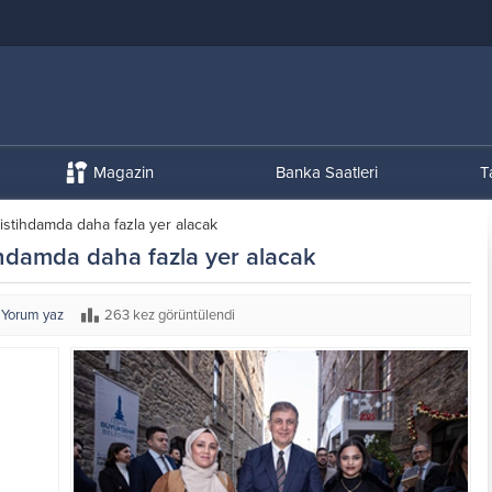
Magazin
Banka Saatleri
T
 istihdamda daha fazla yer alacak
tihdamda daha fazla yer alacak
Yorum yaz
263 kez görüntülendi