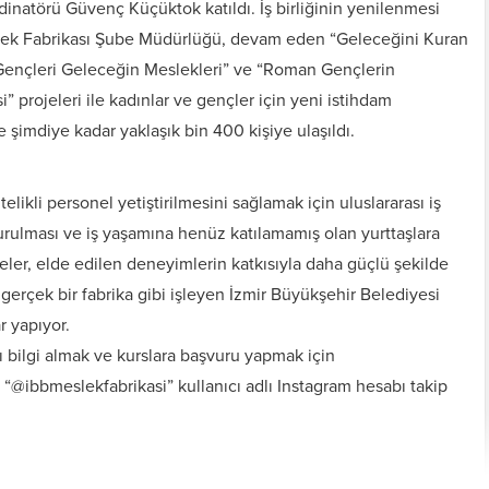
natörü Güvenç Küçüktok katıldı. İş birliğinin yenilenmesi
lek Fabrikası Şube Müdürlüğü, devam eden “Geleceğini Kuran
 Gençleri Geleceğin Meslekleri” ve “Roman Gençlerin
” projeleri ile kadınlar ve gençler için yeni istihdam
e şimdiye kadar yaklaşık bin 400 kişiye ulaşıldı.
telikli personel yetiştirilmesini sağlamak için uluslararası iş
şturulması ve iş yaşamına henüz katılamamış olan yurttaşlara
rojeler, elde edilen deneyimlerin katkısıyla daha güçlü şekilde
 gerçek bir fabrika gibi işleyen İzmir Büyükşehir Belediyesi
r yapıyor.
ı bilgi almak ve kurslara başvuru yapmak için
@ibbmeslekfabrikasi” kullanıcı adlı Instagram hesabı takip