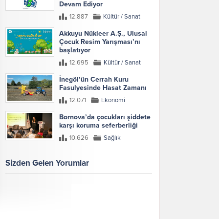
Devam Ediyor
12.887
Kültür / Sanat
Akkuyu Nükleer A.Ş., Ulusal
Çocuk Resim Yarışması’nı
başlatıyor
12.695
Kültür / Sanat
İnegöl’ün Cerrah Kuru
Fasulyesinde Hasat Zamanı
12.071
Ekonomi
Bornova’da çocukları şiddete
karşı koruma seferberliği
10.626
Sağlık
Sizden Gelen Yorumlar
Galeri
Tümünü Göster