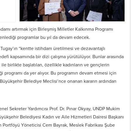
hdamı artırmak için Birleşmiş Milletler Kalkınma Programı
üzenlediği programlar bu yıl da devam edecek.
Tugay’ın “kentte istihdam üretilmesi ve dezavantajlı
hedefi kapsamında bir dizi çalışma yürütülüyor. Bunlar arasında
le birlikte başlatılan, özellikle kadınların ve gençlerin
iği programı da yer alıyor. Bu programın devam etmesi için
r Büyükşehir Belediye Meclisi’nce onanan kararın ardından
enel Sekreter Yardımcısı Prof. Dr. Pınar Okyay, UNDP Mukim
Büyükşehir Belediyesi Kadın ve Aile Hizmetleri Dairesi Başkanı
m Portföyü Yöneticisi Cem Bayrak, Meslek Fabrikası Şube