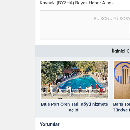
Kaynak: (BYZHA) Beyaz Haber Ajansı
BU KONUYU SOSY
İlginizi
Blue Port Ören Tatil Köyü hizmete
Barış To
açıldı
Türkiye İ
Yorumlar