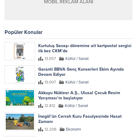
MOBİL REKLAM ALANI
Popüler Konular
Kurtuluş Savaşı dönemine ait kartpostal sergisi
ilk kez CKM’de
13.057
Kültür / Sanat
Garanti BBVA Genç Konserleri Ekim Ayında
Devam Ediyor
13.007
Kültür / Sanat
Akkuyu Nükleer A.Ş., Ulusal Çocuk Resim
Yarışması’nı başlatıyor
12.812
Kültür / Sanat
İnegöl’ün Cerrah Kuru Fasulyesinde Hasat
Zamanı
12.206
Ekonomi