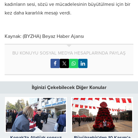
kadınların sesi, sözü ve mücadelesinin büyütülmesi için bir
kez daha kararlılık mesajı verdi.
Kaynak: (BYZHA) Beyaz Haber Ajansı
BU KONUYU SOSYAL MEDYA HESAPLARINDA PAYLAŞ
İlginizi Çekebilecek Diğer Konular
Konak’ta Atatürk sonsuz
Büyükşehir’den 10 Kasım’a