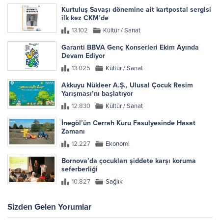
Kurtuluş Savaşı dönemine ait kartpostal sergisi
ilk kez CKM’de
13.102
Kültür / Sanat
Garanti BBVA Genç Konserleri Ekim Ayında
Devam Ediyor
13.025
Kültür / Sanat
Akkuyu Nükleer A.Ş., Ulusal Çocuk Resim
Yarışması’nı başlatıyor
12.830
Kültür / Sanat
İnegöl’ün Cerrah Kuru Fasulyesinde Hasat
Zamanı
12.227
Ekonomi
Bornova’da çocukları şiddete karşı koruma
seferberliği
10.827
Sağlık
Sizden Gelen Yorumlar