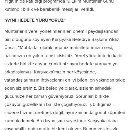
Yiğit’in de katıldığı programda 19 Ekim Muhtarlar Günü
kutlandı; birlik ve beraberlik mesajları verildi.
“AYNI HEDEFE YÜRÜYORUZ”
Muhtarların yerel yönetimlerin en önemli paydaşlarından
biri olduğunu söyleyen Karşıyaka Belediye Başkanı Yıldız
Ünsal, “Muhtarlar olarak hepiniz mahallelerimizin sesi,
halkımızın en yakın temsilcisisiniz. Yerel yönetimlerin kalbi
sizlerle birlikte atıyor; çünkü biz aynı hedefe yürüyen yol
arkadaşlarıyız. Karşıyaka’mızın her köşesinde,
vatandaşlarımızın ihtiyaçlarını en iyi bilen, en yakından takip
eden sizlersiniz. Biz belediye olarak, sizlerin sahadaki
gücünüze her zaman güveniyoruz. Sorunları birlikte
çözüyor, güzellikleri birlikte çoğaltıyoruz. İş birliğimiz,
sadece hizmet üretmek değil; aynı zamanda gönül köprüleri
kurmak demek. Bu dayanışma sayesinde Karşıyaka daha
yaşanabilir, daha mutlu bir kent oluyor. Bugün vesilesiyle,