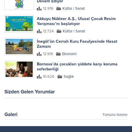
Devam Ediyor
12.919
Kültür / Sanat
Akkuyu Nükleer A.Ş., Ulusal Çocuk Resim
Yarışması’nı başlatıyor
12.724
Kültür / Sanat
İnegöl’ün Cerrah Kuru Fasulyesinde Hasat
Zamanı
12.106
Ekonomi
Bornova’da çocukları şiddete karşı koruma
seferberliği
10.626
Sağlık
Sizden Gelen Yorumlar
Galeri
Tümünü Göster