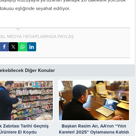
okusu eşliğinde seyahat ediliyor.
AL MEDYA HESAPLARINDA PAYLAŞ
 Çekebilecek Diğer Konular
 Zabıtası Tarihi Geçmiş
Başkan Rasim Arı, AA’nın “Yılın
Ürünlere El Koydu
Kareleri 2025” Oylamasına Katıldı