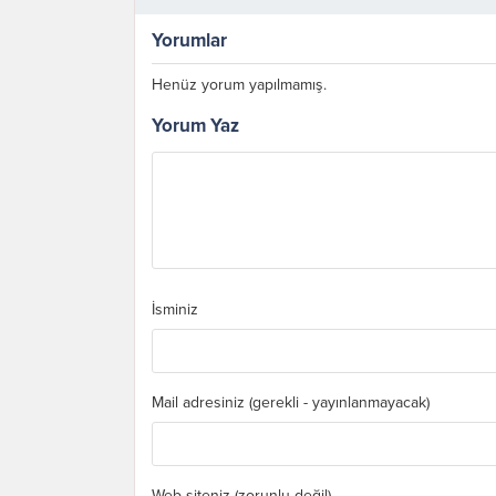
memleketin gerçek gücü
Yorumlar
Henüz yorum yapılmamış.
Yorum Yaz
İsminiz
Mail adresiniz (gerekli - yayınlanmayacak)
Web siteniz (zorunlu değil)