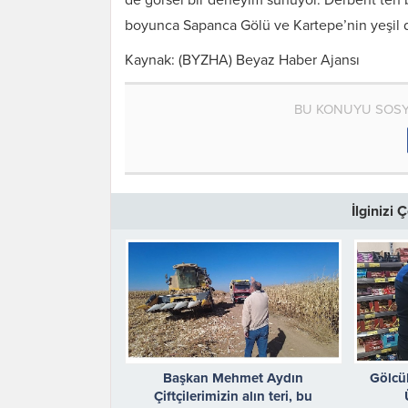
boyunca Sapanca Gölü ve Kartepe’nin yeşil d
Kaynak: (BYZHA) Beyaz Haber Ajansı
BU KONUYU SOSY
İlginizi
Başkan Mehmet Aydın
Gölcük
Çiftçilerimizin alın teri, bu