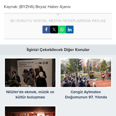
Kaynak: (BYZHA) Beyaz Haber Ajansı
BU KONUYU SOSYAL MEDYA HESAPLARINDA PAYLAŞ
İlginizi Çekebilecek Diğer Konular
Nilüfer’de ekmek, müzik ve
Cengiz Aytmatov
kültür buluşması
Doğumunun 97. Yılında
Keçiören’de Anıldı