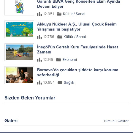
Garanti BBVA Genç Konserleri Ekim Ayında
Devam Ediyor
12.951
Kültür / Sanat
Akkuyu Nükleer A.Ş., Ulusal Çocuk Resim
Yarışması’nı başlatıyor
12.756
Kültür / Sanat
İnegöl’ün Cerrah Kuru Fasulyesinde Hasat
Zamanı
12.145
Ekonomi
Bornova’da çocukları şiddete karşı koruma
seferberliği
10.654
Sağlık
Sizden Gelen Yorumlar
Galeri
Tümünü Göster