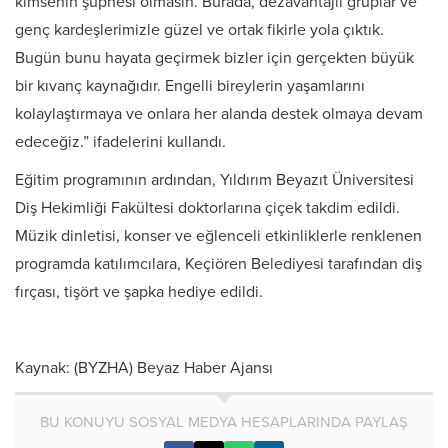
kimsenin şüphesi olmasın. Burada, dezavantajlı gruplar ve
genç kardeşlerimizle güzel ve ortak fikirle yola çıktık.
Bugün bunu hayata geçirmek bizler için gerçekten büyük
bir kıvanç kaynağıdır. Engelli bireylerin yaşamlarını
kolaylaştırmaya ve onlara her alanda destek olmaya devam
edeceğiz.” ifadelerini kullandı.
Eğitim programının ardından, Yıldırım Beyazıt Üniversitesi
Diş Hekimliği Fakültesi doktorlarına çiçek takdim edildi.
Müzik dinletisi, konser ve eğlenceli etkinliklerle renklenen
programda katılımcılara, Keçiören Belediyesi tarafından diş
fırçası, tişört ve şapka hediye edildi.
Kaynak: (BYZHA) Beyaz Haber Ajansı
BU KONUYU SOSYAL MEDYA HESAPLARINDA PAYLAŞ