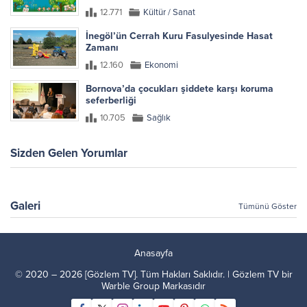
12.771
Kültür / Sanat
İnegöl’ün Cerrah Kuru Fasulyesinde Hasat
Zamanı
12.160
Ekonomi
Bornova’da çocukları şiddete karşı koruma
seferberliği
10.705
Sağlık
Sizden Gelen Yorumlar
Galeri
Tümünü Göster
Anasayfa
© 2020 – 2026 [Gözlem TV]. Tüm Hakları Saklıdır. | Gözlem TV bir
Warble Group
Markasıdır