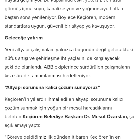
hayata geçiriliyor. Bu kapsamda eski, yetersiz ve hasar
görmüş içme suyu, kanalizasyon ve yağmursuyu hatları
baştan sona yenileniyor. Böylece Keçiören, modern
standartlara uygun, güvenli bir altyapıya kavuşuyor.
Geleceğe yatırım
Yeni altyapı çalışmaları, yalnızca bugünün değil gelecekteki
nüfus artışı ve şehirleşme ihtiyaçlarını da karşılayacak
şekilde planlandı. ABB ekiplerince sürdürülen çalışmaların
kısa sürede tamamlanması hedefleniyor.
“Altyapı sorununa kalıcı çözüm sunuyoruz”
Keçiören’in yıllardır ihmal edilen altyapı sorununa kalıcı
çözüm sunmak için yoğun bir mesai harcadıklarını
belirten
Keçiören Belediye Başkanı Dr. Mesut Özarslan,
şu
açıklamayı yaptı:
“Göreve geldiğimiz ilk günden itibaren Keçiören’in en