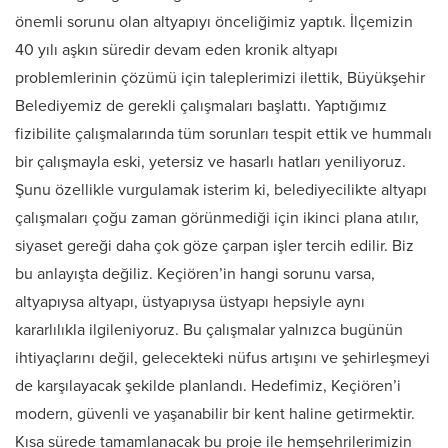
önemli sorunu olan altyapıyı önceliğimiz yaptık. İlçemizin
40 yılı aşkın süredir devam eden kronik altyapı
problemlerinin çözümü için taleplerimizi ilettik, Büyükşehir
Belediyemiz de gerekli çalışmaları başlattı. Yaptığımız
fizibilite çalışmalarında tüm sorunları tespit ettik ve hummalı
bir çalışmayla eski, yetersiz ve hasarlı hatları yeniliyoruz.
Şunu özellikle vurgulamak isterim ki, belediyecilikte altyapı
çalışmaları çoğu zaman görünmediği için ikinci plana atılır,
siyaset gereği daha çok göze çarpan işler tercih edilir. Biz
bu anlayışta değiliz. Keçiören’in hangi sorunu varsa,
altyapıysa altyapı, üstyapıysa üstyapı hepsiyle aynı
kararlılıkla ilgileniyoruz. Bu çalışmalar yalnızca bugünün
ihtiyaçlarını değil, gelecekteki nüfus artışını ve şehirleşmeyi
de karşılayacak şekilde planlandı. Hedefimiz, Keçiören’i
modern, güvenli ve yaşanabilir bir kent haline getirmektir.
Kısa sürede tamamlanacak bu proje ile hemşehrilerimizin