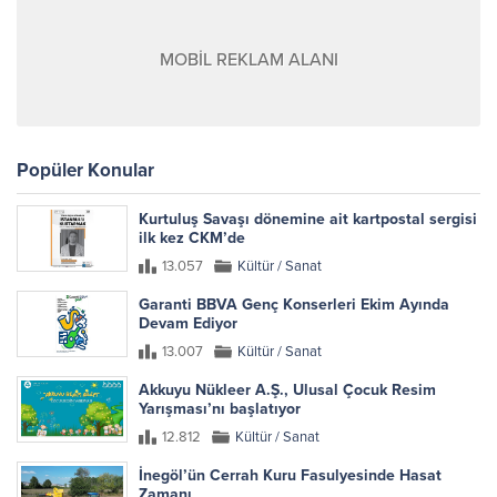
MOBİL REKLAM ALANI
Popüler Konular
Kurtuluş Savaşı dönemine ait kartpostal sergisi
ilk kez CKM’de
13.057
Kültür / Sanat
Garanti BBVA Genç Konserleri Ekim Ayında
Devam Ediyor
13.007
Kültür / Sanat
Akkuyu Nükleer A.Ş., Ulusal Çocuk Resim
Yarışması’nı başlatıyor
12.812
Kültür / Sanat
İnegöl’ün Cerrah Kuru Fasulyesinde Hasat
Zamanı