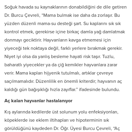
Soğuk havada su kaynaklarının donabildiğini de dile getiren
Dr. Burcu Çevreli, “Mama bulmak ise daha da zorlaşır. Bu
yüzden düzenli mama-su desteği şart. Su kaplarını sık sık
kontrol etmek, gerekirse içine birkaç damla yağ damlatmak
donmayı geciktirir. Hayvanların kavga etmemesi için
yiyeceği tek noktaya değil, farklı yerlere bırakmak gerekir.
Niyet iyi olsa da yanlış besleme hayati risk taşır. Tuzlu,
baharatlı yiyecekler ya da çiğ kemikler hayvanlara zarar
verir. Mama kapları hijyenik tutulmalı, artıklar çevreye
saçılmamalıdır. Düzenlilik en önemli kriterdir; hayvanın aç
kaldığı gün bağışıklığı hızla zayıflar.” ifadesinde bulundu.
Aç kalan hayvanlar hastalanıyor
Kış aylarında kedilerde üst solunum yolu enfeksiyonları,
köpeklerde ise eklem iltihapları ve hipoterminin sık
görüldüğünü kaydeden Dr. Öğr. Üyesi Burcu Çevreli, “Aç