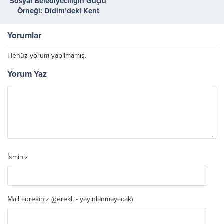
Sosyal Belediyeciliğin Güçlü
Örneği: Didim’deki Kent
Lokantalarında Yaklaşık 115
Bin Yemek Servis Edildi
Yorumlar
Henüz yorum yapılmamış.
Yorum Yaz
İsminiz
Mail adresiniz (gerekli - yayınlanmayacak)