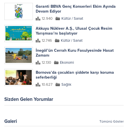
Garanti BBVA Genç Konserleri Ekim Ayında
Devam Ediyor
12.940
Kültür / Sanat
Akkuyu Nükleer A.Ş., Ulusal Çocuk Resim
Yarışması’nı başlatıyor
12.746
Kültür / Sanat
İnegöl’ün Cerrah Kuru Fasulyesinde Hasat
Zamanı
12.130
Ekonomi
Bornova’da çocukları şiddete karşı koruma
seferberliği
10.627
Sağlık
Sizden Gelen Yorumlar
Galeri
Tümünü Göster