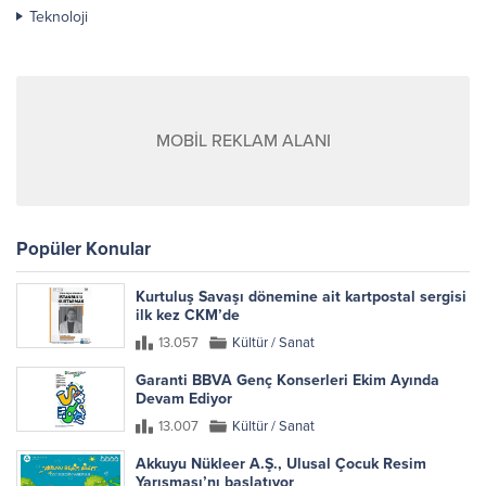
Teknoloji
MOBİL REKLAM ALANI
Popüler Konular
Kurtuluş Savaşı dönemine ait kartpostal sergisi
ilk kez CKM’de
13.057
Kültür / Sanat
Garanti BBVA Genç Konserleri Ekim Ayında
Devam Ediyor
13.007
Kültür / Sanat
Akkuyu Nükleer A.Ş., Ulusal Çocuk Resim
Yarışması’nı başlatıyor