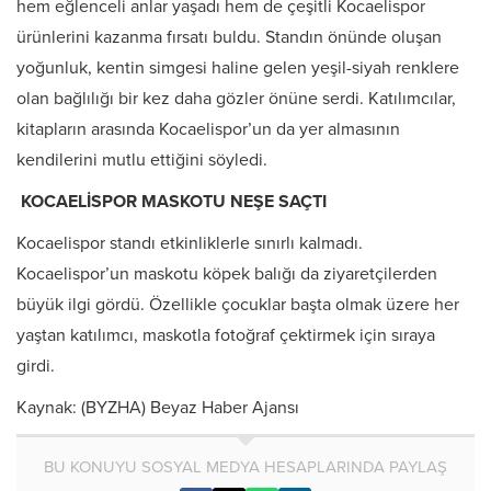
hem eğlenceli anlar yaşadı hem de çeşitli Kocaelispor
ürünlerini kazanma fırsatı buldu. Standın önünde oluşan
yoğunluk, kentin simgesi haline gelen yeşil-siyah renklere
olan bağlılığı bir kez daha gözler önüne serdi. Katılımcılar,
kitapların arasında Kocaelispor’un da yer almasının
kendilerini mutlu ettiğini söyledi.
KOCAELİSPOR MASKOTU NEŞE SAÇTI
Kocaelispor standı etkinliklerle sınırlı kalmadı.
Kocaelispor’un maskotu köpek balığı da ziyaretçilerden
büyük ilgi gördü. Özellikle çocuklar başta olmak üzere her
yaştan katılımcı, maskotla fotoğraf çektirmek için sıraya
girdi.
Kaynak: (BYZHA) Beyaz Haber Ajansı
BU KONUYU SOSYAL MEDYA HESAPLARINDA PAYLAŞ