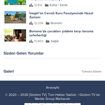
12.812
Kültür / Sanat
İnegöl’ün Cerrah Kuru Fasulyesinde Hasat
Zamanı
12.206
Ekonomi
Bornova’da çocukları şiddete karşı koruma
seferberliği
10.802
Sağlık
Sizden Gelen Yorumlar
Galeri
Tümünü Göster
Anasayfa
© 2020 – 2026 [Gözlem TV]. Tüm Hakları Saklıdır. | Gözlem TV bir
Warble Group
Markasıdır