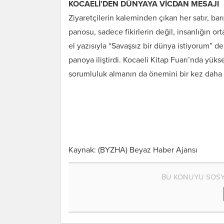
KOCAELİ’DEN DÜNYAYA VİCDAN MESAJI
Ziyaretçilerin kaleminden çıkan her satır, bar
panosu, sadece fikirlerin değil, insanlığın or
el yazısıyla “Savaşsız bir dünya istiyorum” de
panoya iliştirdi. Kocaeli Kitap Fuarı’nda yü
sorumluluk almanın da önemini bir kez daha ha
Kaynak: (BYZHA) Beyaz Haber Ajansı
BU KONUYU SOSY