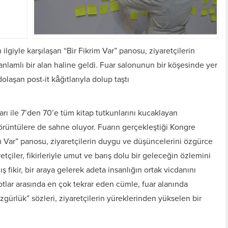
ilgiyle karşılaşan “Bir Fikrim Var” panosu, ziyaretçilerin
nlamlı bir alan haline geldi. Fuar salonunun bir köşesinde yer
laşan post-it kâğıtlarıyla dolup taştı
fları ile 7’den 70’e tüm kitap tutkunlarını kucaklayan
 görüntülere de sahne oluyor. Fuarın gerçekleştiği Kongre
im Var” panosu, ziyaretçilerin duygu ve düşüncelerini özgürce
retçiler, fikirleriyle umut ve barış dolu bir geleceğin özlemini
mış fikir, bir araya gelerek adeta insanlığın ortak vicdanını
otlar arasında en çok tekrar eden cümle, fuar alanında
 özgürlük” sözleri, ziyaretçilerin yüreklerinden yükselen bir