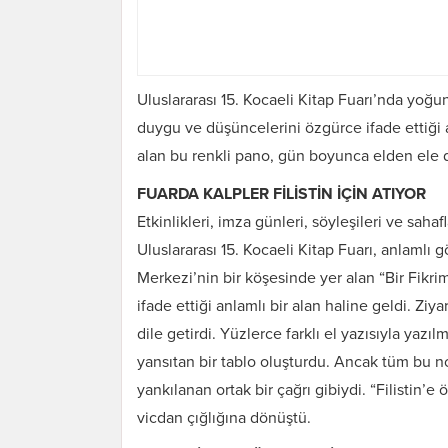
Uluslararası 15. Kocaeli Kitap Fuarı’nda yoğun 
duygu ve düşüncelerini özgürce ifade ettiği a
alan bu renkli pano, gün boyunca elden ele do
FUARDA KALPLER FİLİSTİN İÇİN ATIYOR
Etkinlikleri, imza günleri, söyleşileri ve saha
Uluslararası 15. Kocaeli Kitap Fuarı, anlamlı
Merkezi’nin bir köşesinde yer alan “Bir Fikr
ifade ettiği anlamlı bir alan haline geldi. Ziya
dile getirdi. Yüzlerce farklı el yazısıyla yazıl
yansıtan bir tablo oluşturdu. Ancak tüm bu n
yankılanan ortak bir çağrı gibiydi. “Filistin’e
vicdan çığlığına dönüştü.