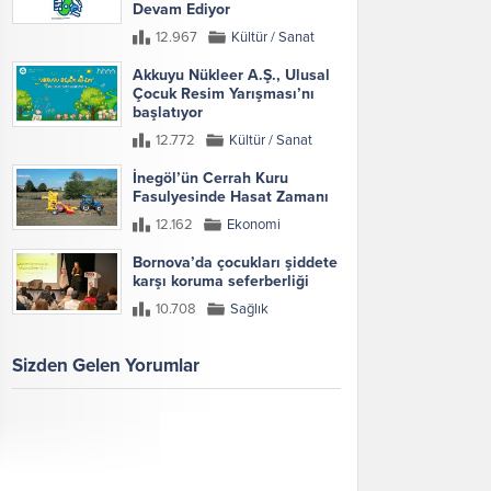
Devam Ediyor
12.967
Kültür / Sanat
Akkuyu Nükleer A.Ş., Ulusal
Çocuk Resim Yarışması’nı
başlatıyor
12.772
Kültür / Sanat
İnegöl’ün Cerrah Kuru
Fasulyesinde Hasat Zamanı
12.162
Ekonomi
Bornova’da çocukları şiddete
karşı koruma seferberliği
10.708
Sağlık
Sizden Gelen Yorumlar
Galeri
Tümünü Göster