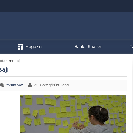
Magazin
Banka Saatleri
T
cdan mesajı
ajı
Yorum yaz
268 kez görüntülendi