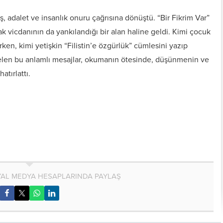
ış, adalet ve insanlık onuru çağrısına dönüştü. “Bir Fikrim Var”
tak vicdanının da yankılandığı bir alan haline geldi. Kimi çocuk
rken, kimi yetişkin “Filistin’e özgürlük” cümlesini yazıp
kselen bu anlamlı mesajlar, okumanın ötesinde, düşünmenin ve
tırlattı.
AL MEDYA HESAPLARINDA PAYLAŞ