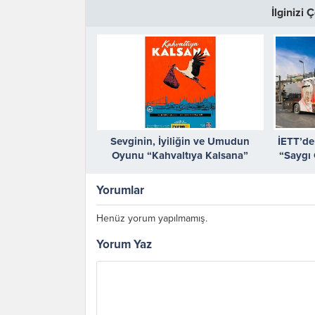
İlginizi
Sevginin, İyiliğin ve Umudun
İETT’de
Oyunu “Kahvaltıya Kalsana”
“Saygı 
Seyirciyle Buluşuyor
Yorumlar
Henüz yorum yapılmamış.
Yorum Yaz