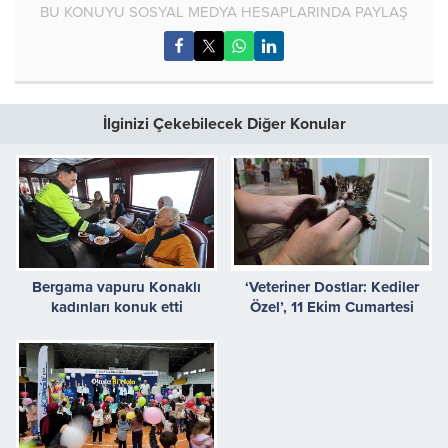
BU KONUYU SOSYAL MEDYA HESAPLARINDA PAYLAŞ
İlginizi Çekebilecek Diğer Konular
Bergama vapuru Konaklı
‘Veteriner Dostlar: Kediler
kadınları konuk etti
Özel’, 11 Ekim Cumartesi
20.00’de National
Geographic WILD
Ekranlarında İzleyicilerle
Buluşuyor!