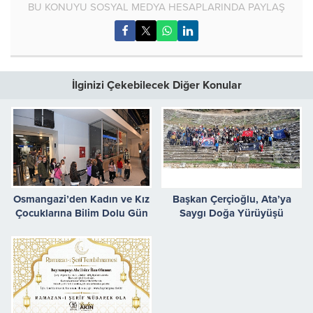
BU KONUYU SOSYAL MEDYA HESAPLARINDA PAYLAŞ
İlginizi Çekebilecek Diğer Konular
Osmangazi’den Kadın ve Kız
Başkan Çerçioğlu, Ata’ya
Çocuklarına Bilim Dolu Gün
Saygı Doğa Yürüyüşü
Etkinliği Düzenledi