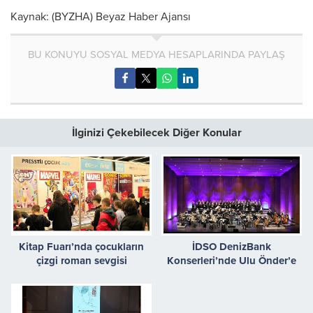
Kaynak: (BYZHA) Beyaz Haber Ajansı
BU KONUYU SOSYAL MEDYA HESAPLARINDA PAYLAŞ
İlginizi Çekebilecek Diğer Konular
Kitap Fuarı’nda çocukların
İDSO DenizBank
çizgi roman sevgisi
Konserleri’nde Ulu Önder’e
“Son Veda” ile saygı duruşu