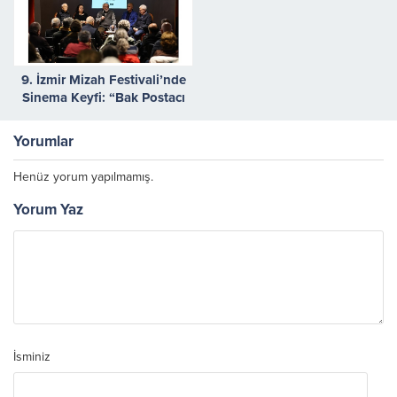
9. İzmir Mizah Festivali’nde
Sinema Keyfi: “Bak Postacı
Geliyor” Efes Selçuk’tan tam
not aldı
Yorumlar
Henüz yorum yapılmamış.
Yorum Yaz
İsminiz