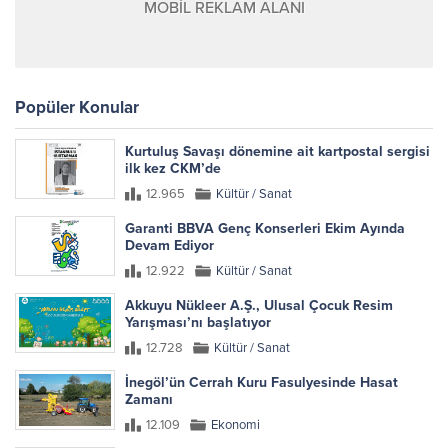
MOBİL REKLAM ALANI
Popüler Konular
Kurtuluş Savaşı dönemine ait kartpostal sergisi
ilk kez CKM’de
12.965
Kültür / Sanat
Garanti BBVA Genç Konserleri Ekim Ayında
Devam Ediyor
12.922
Kültür / Sanat
Akkuyu Nükleer A.Ş., Ulusal Çocuk Resim
Yarışması’nı başlatıyor
12.728
Kültür / Sanat
İnegöl’ün Cerrah Kuru Fasulyesinde Hasat
Zamanı
12.109
Ekonomi