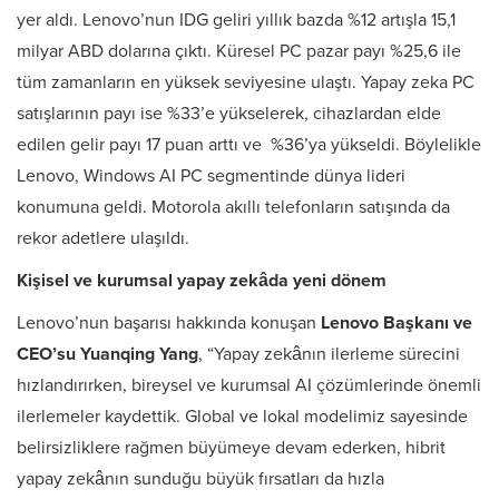
yer aldı. Lenovo’nun IDG geliri yıllık bazda %12 artışla 15,1
milyar ABD dolarına çıktı. Küresel PC pazar payı %25,6 ile
tüm zamanların en yüksek seviyesine ulaştı. Yapay zeka PC
satışlarının payı ise %33’e yükselerek, cihazlardan elde
edilen gelir payı 17 puan arttı ve %36’ya yükseldi. Böylelikle
Lenovo, Windows AI PC segmentinde dünya lideri
konumuna geldi. Motorola akıllı telefonların satışında da
rekor adetlere ulaşıldı.
Kişisel ve kurumsal yapay zekâda yeni dönem
Lenovo’nun başarısı hakkında konuşan
Lenovo Başkanı ve
CEO’su Yuanqing Yang
, “Yapay zekânın ilerleme sürecini
hızlandırırken, bireysel ve kurumsal AI çözümlerinde önemli
ilerlemeler kaydettik. Global ve lokal modelimiz sayesinde
belirsizliklere rağmen büyümeye devam ederken, hibrit
yapay zekânın sunduğu büyük fırsatları da hızla