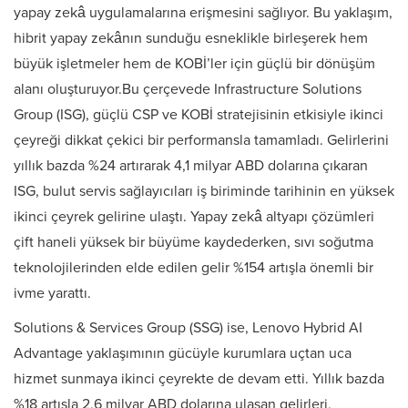
yapay zekâ uygulamalarına erişmesini sağlıyor. Bu yaklaşım,
hibrit yapay zekânın sunduğu esneklikle birleşerek hem
büyük işletmeler hem de KOBİ’ler için güçlü bir dönüşüm
alanı oluşturuyor.Bu çerçevede Infrastructure Solutions
Group (ISG), güçlü CSP ve KOBİ stratejisinin etkisiyle ikinci
çeyreği dikkat çekici bir performansla tamamladı. Gelirlerini
yıllık bazda %24 artırarak 4,1 milyar ABD dolarına çıkaran
ISG, bulut servis sağlayıcıları iş biriminde tarihinin en yüksek
ikinci çeyrek gelirine ulaştı. Yapay zekâ altyapı çözümleri
çift haneli yüksek bir büyüme kaydederken, sıvı soğutma
teknolojilerinden elde edilen gelir %154 artışla önemli bir
ivme yarattı.
Solutions & Services Group (SSG) ise, Lenovo Hybrid AI
Advantage yaklaşımının gücüyle kurumlara uçtan uca
hizmet sunmaya ikinci çeyrekte de devam etti. Yıllık bazda
%18 artışla 2,6 milyar ABD dolarına ulaşan gelirleri,