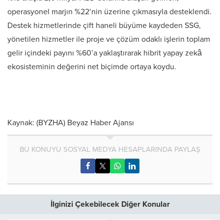
operasyonel marjın %22’nin üzerine çıkmasıyla desteklendi.
Destek hizmetlerinde çift haneli büyüme kaydeden SSG,
yönetilen hizmetler ile proje ve çözüm odaklı işlerin toplam
gelir içindeki payını %60’a yaklaştırarak hibrit yapay zekâ
ekosisteminin değerini net biçimde ortaya koydu.
Kaynak: (BYZHA) Beyaz Haber Ajansı
BU KONUYU SOSYAL MEDYA HESAPLARINDA PAYLAŞ
İlginizi Çekebilecek Diğer Konular