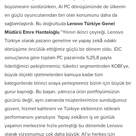
büyümesini sürdürürken, AI PC dönüşümünde de ülkenin
en güçlü oyuncularından biri olan konumunu daha da
sağlamlaştırdı. Bu doğrultuda
Lenovo Türkiye Genel
Müdürü Emre Hantaloğlu
“Yılının ikinci çeyreği, Lenovo
Türkiye olarak pazarın geneline ve yapay zekâ odaklı
dönüşüme öncülük ettiğimiz güçlü bir dönem oldu. IDC
sonuçlarına göre toplam PC pazarında %25,8 payla
liderliğimizi pekiştirmemiz; tüketici segmentinden KOBİ’ye,
büyük ölçekli işletmelerden kamuya kadar tüm
kategorilerde birinci sıraya yerleşmemiz bizim için büyük bir
gurur kaynağı. Bu başarı, yalnızca ürün portföyümüzün
gücünü değil, aynı zamanda müşterilerimize sunduğumuz
güveni, hizmet kalitesini ve Türkiye ekibimizin istikrarlı
performansını yansıtıyor. Yapay zekânın iş ve günlük
yaşamın merkezine hızla yerleştiği bu dönemde Lenovo
olarak vizyonumuz çok daha büyük: AI’yı herkes için