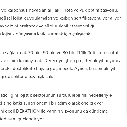
ar ve karbonsuz havaalanları, akıllı rota ve yük optimizasyonu,
ngüsel lojistik uygulamaları ve karbon sertifikasyonu yer alıyor.
 ayak izini azaltacak ve sürdürülebilir taşımacılığı
 lojistik dünyasına katkı sunmak için çalışacak.
an sağlanacak 70 bin, 50 bin ve 30 bin TL’lik ödüllerin sahibi
yle sınırlı kalmayacak. Dereceye giren projeler bir yıl boyunca
gerekli desteklerle hayata geçirilecek. Ayrıca, bir sonraki yıl
ği de sektörle paylaşılacak.
cılığını lojistik sektörünün sürdürülebilirlik hedefleriyle
ejisine katkı sunan önemli bir adım olarak öne çıkıyor.
rini değil DEKATHON ile yarının vizyonunu da gündeme
ddiasını güçlendiriyor.