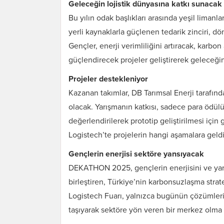
Geleceğin lojistik dünyasına katkı sunacak
Bu yılın odak başlıkları arasında yeşil limanl
yerli kaynaklarla güçlenen tedarik zinciri, dö
Gençler, enerji verimliliğini artıracak, karbon
güçlendirecek projeler geliştirerek geleceğin
Projeler destekleniyor
Kazanan takımlar, DB Tarımsal Enerji tarafınd
olacak. Yarışmanın katkısı, sadece para ödülü
değerlendirilerek prototip geliştirilmesi için 
Logistech’te projelerin hangi aşamalara geldi
Gençlerin enerjisi sektöre yansıyacak
DEKATHON 2025, gençlerin enerjisini ve yaratı
birleştiren, Türkiye’nin karbonsuzlaşma strat
Logistech Fuarı, yalnızca bugünün çözümle
taşıyarak sektöre yön veren bir merkez olma i