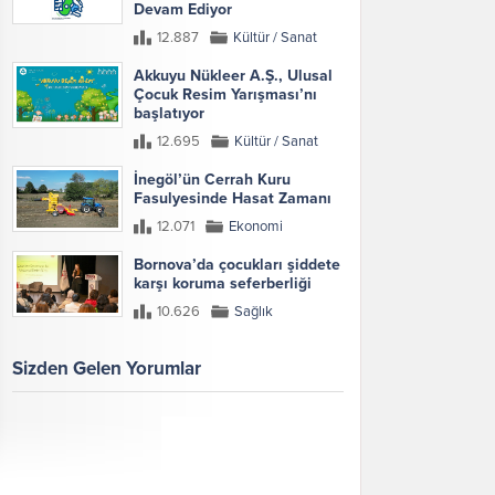
Devam Ediyor
12.887
Kültür / Sanat
Akkuyu Nükleer A.Ş., Ulusal
Çocuk Resim Yarışması’nı
başlatıyor
12.695
Kültür / Sanat
İnegöl’ün Cerrah Kuru
Fasulyesinde Hasat Zamanı
12.071
Ekonomi
Bornova’da çocukları şiddete
karşı koruma seferberliği
10.626
Sağlık
Sizden Gelen Yorumlar
Galeri
Tümünü Göster