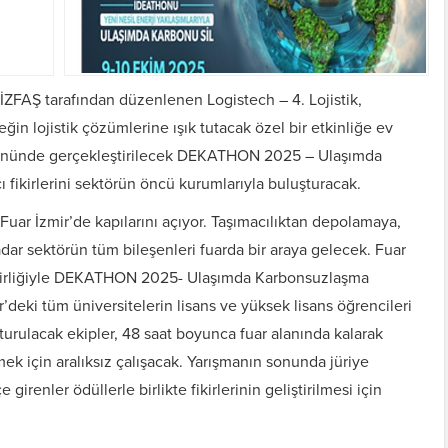
 İZFAŞ tarafından düzenlenen Logistech – 4. Lojistik,
ğin lojistik çözümlerine ışık tutacak özel bir etkinliğe ev
 gününde gerçekleştirilecek DEKATHON 2025 – Ulaşımda
 fikirlerini sektörün öncü kurumlarıyla buluşturacak.
Fuar İzmir’de kapılarını açıyor. Taşımacılıktan depolamaya,
ar sektörün tüm bileşenleri fuarda bir araya gelecek. Fuar
 birliğiyle DEKATHON 2025- Ulaşımda Karbonsuzlaşma
deki tüm üniversitelerin lisans ve yüksek lisans öğrencileri
uşturulacak ekipler, 48 saat boyunca fuar alanında kalarak
k için aralıksız çalışacak. Yarışmanın sonunda jüriye
irenler ödüllerle birlikte fikirlerinin geliştirilmesi için