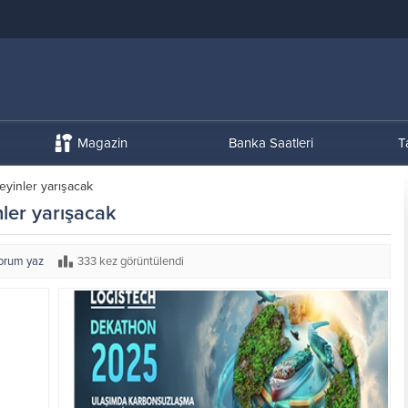
Magazin
Banka Saatleri
T
yinler yarışacak
er yarışacak
orum yaz
333 kez görüntülendi