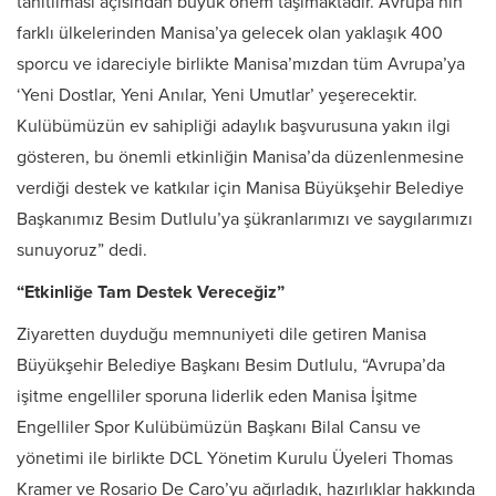
tanıtılması açısından büyük önem taşımaktadır. Avrupa’nın
farklı ülkelerinden Manisa’ya gelecek olan yaklaşık 400
sporcu ve idareciyle birlikte Manisa’mızdan tüm Avrupa’ya
‘Yeni Dostlar, Yeni Anılar, Yeni Umutlar’ yeşerecektir.
Kulübümüzün ev sahipliği adaylık başvurusuna yakın ilgi
gösteren, bu önemli etkinliğin Manisa’da düzenlenmesine
verdiği destek ve katkılar için Manisa Büyükşehir Belediye
Başkanımız Besim Dutlulu’ya şükranlarımızı ve saygılarımızı
sunuyoruz” dedi.
“Etkinliğe Tam Destek Vereceğiz”
Ziyaretten duyduğu memnuniyeti dile getiren Manisa
Büyükşehir Belediye Başkanı Besim Dutlulu, “Avrupa’da
işitme engelliler sporuna liderlik eden Manisa İşitme
Engelliler Spor Kulübümüzün Başkanı Bilal Cansu ve
yönetimi ile birlikte DCL Yönetim Kurulu Üyeleri Thomas
Kramer ve Rosario De Caro’yu ağırladık, hazırlıklar hakkında