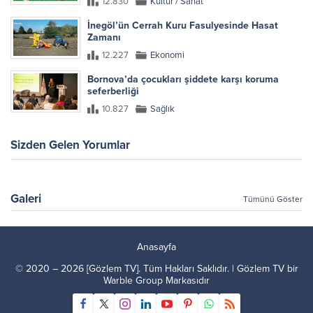
12.830
Kültür / Sanat
İnegöl’ün Cerrah Kuru Fasulyesinde Hasat
Zamanı
12.227
Ekonomi
Bornova’da çocukları şiddete karşı koruma
seferberliği
10.827
Sağlık
Sizden Gelen Yorumlar
Galeri
Tümünü Göster
Anasayfa
© 2020 – 2026 [Gözlem TV]. Tüm Hakları Saklıdır. | Gözlem TV bir
Warble Group
Markasıdır