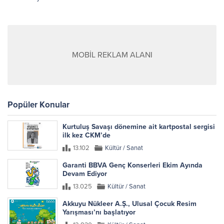
MOBİL REKLAM ALANI
Popüler Konular
Kurtuluş Savaşı dönemine ait kartpostal sergisi
ilk kez CKM’de
13.102
Kültür / Sanat
Garanti BBVA Genç Konserleri Ekim Ayında
Devam Ediyor
13.025
Kültür / Sanat
Akkuyu Nükleer A.Ş., Ulusal Çocuk Resim
Yarışması’nı başlatıyor