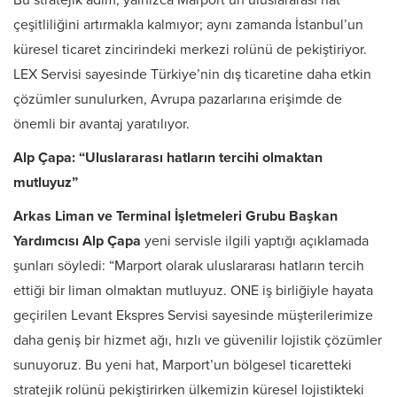
Bu stratejik adım, yalnızca Marport’un uluslararası hat
çeşitliliğini artırmakla kalmıyor; aynı zamanda İstanbul’un
küresel ticaret zincirindeki merkezi rolünü de pekiştiriyor.
LEX Servisi sayesinde Türkiye’nin dış ticaretine daha etkin
çözümler sunulurken, Avrupa pazarlarına erişimde de
önemli bir avantaj yaratılıyor.
Alp Çapa: “Uluslararası hatların tercihi olmaktan
mutluyuz”
Arkas Liman ve Terminal İşletmeleri Grubu Başkan
Yardımcısı Alp Çapa
yeni servisle ilgili yaptığı açıklamada
şunları söyledi: “Marport olarak uluslararası hatların tercih
ettiği bir liman olmaktan mutluyuz. ONE iş birliğiyle hayata
geçirilen Levant Ekspres Servisi sayesinde müşterilerimize
daha geniş bir hizmet ağı, hızlı ve güvenilir lojistik çözümler
sunuyoruz. Bu yeni hat, Marport’un bölgesel ticaretteki
stratejik rolünü pekiştirirken ülkemizin küresel lojistikteki