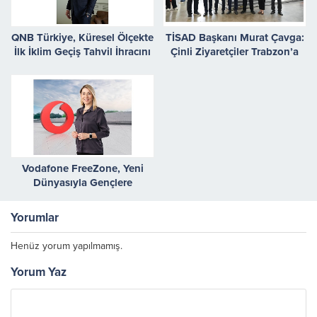
QNB Türkiye, Küresel Ölçekte
TİSAD Başkanı Murat Çavga:
İlk İklim Geçiş Tahvil İhracını
Çinli Ziyaretçiler Trabzon’a
Gerçekleştirdi
Büyük İlgi Gösteriyor
Vodafone FreeZone, Yeni
Dünyasıyla Gençlere
Kazandırmaya Devam Ediyor
Yorumlar
Henüz yorum yapılmamış.
Yorum Yaz