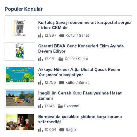
Popüler Konular
Kurtuluş Savaşı dönemine ait kartpostal sergisi
ilk kez CKM’de
12.997
Kültür / Sanat
Garanti BBVA Genç Konserleri Ekim Ayında
Devam Ediyor
12.951
Kültür / Sanat
Akkuyu Nükleer A.Ş., Ulusal Çocuk Resim
Yarışması’nı başlatıyor
12.756
Kültür / Sanat
İnegöl’ün Cerrah Kuru Fasulyesinde Hasat
Zamanı
12.145
Ekonomi
Bornova’da çocukları şiddete karşı koruma
seferberliği
10.654
Sağlık