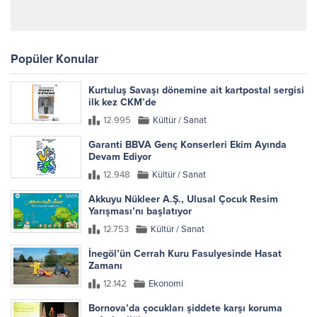
Popüler Konular
Kurtuluş Savaşı dönemine ait kartpostal sergisi
ilk kez CKM’de
12.995
Kültür / Sanat
Garanti BBVA Genç Konserleri Ekim Ayında
Devam Ediyor
12.948
Kültür / Sanat
Akkuyu Nükleer A.Ş., Ulusal Çocuk Resim
Yarışması’nı başlatıyor
12.753
Kültür / Sanat
İnegöl’ün Cerrah Kuru Fasulyesinde Hasat
Zamanı
12.142
Ekonomi
Bornova’da çocukları şiddete karşı koruma