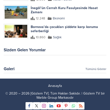
İnegöl’ün Cerrah Kuru Fasulyesinde Hasat
Zamanı
12.248
Ekonomi
Bornova’da çocukları şiddete karşı koruma
seferberliği
10.860
Sağlık
Sizden Gelen Yorumlar
Galeri
Tümünü Göster
Anasayfa
© 2020 – 2026 [Gözlem TV]. Tüm Hakları Saklıdır. | Gözlem TV bir
Warble Group
Markasıdır