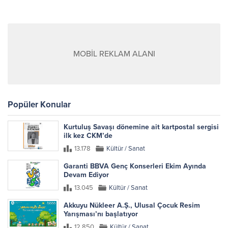
MOBİL REKLAM ALANI
Popüler Konular
Kurtuluş Savaşı dönemine ait kartpostal sergisi
ilk kez CKM’de
13.178
Kültür / Sanat
Garanti BBVA Genç Konserleri Ekim Ayında
Devam Ediyor
13.045
Kültür / Sanat
Akkuyu Nükleer A.Ş., Ulusal Çocuk Resim
Yarışması’nı başlatıyor
12.850
Kültür / Sanat