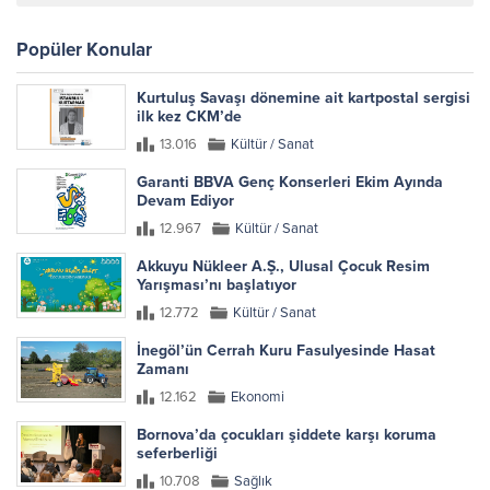
Popüler Konular
Kurtuluş Savaşı dönemine ait kartpostal sergisi
ilk kez CKM’de
13.016
Kültür / Sanat
Garanti BBVA Genç Konserleri Ekim Ayında
Devam Ediyor
12.967
Kültür / Sanat
Akkuyu Nükleer A.Ş., Ulusal Çocuk Resim
Yarışması’nı başlatıyor
12.772
Kültür / Sanat
İnegöl’ün Cerrah Kuru Fasulyesinde Hasat
Zamanı
12.162
Ekonomi
Bornova’da çocukları şiddete karşı koruma
seferberliği
10.708
Sağlık