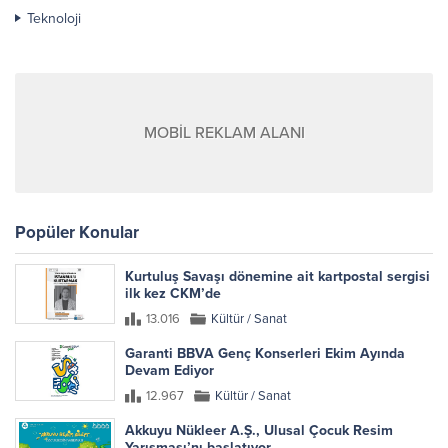
Teknoloji
MOBİL REKLAM ALANI
Popüler Konular
Kurtuluş Savaşı dönemine ait kartpostal sergisi
ilk kez CKM’de
13.016
Kültür / Sanat
Garanti BBVA Genç Konserleri Ekim Ayında
Devam Ediyor
12.967
Kültür / Sanat
Akkuyu Nükleer A.Ş., Ulusal Çocuk Resim
Yarışması’nı başlatıyor