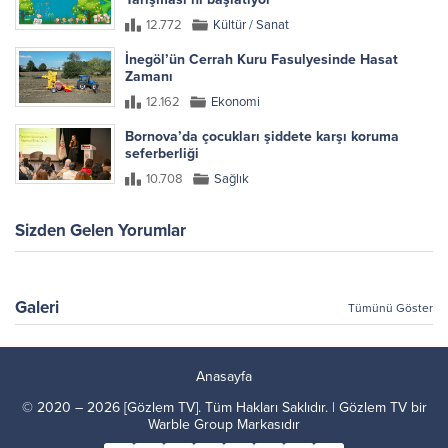
12.772
Kültür / Sanat
İnegöl’ün Cerrah Kuru Fasulyesinde Hasat
Zamanı
12.162
Ekonomi
Bornova’da çocukları şiddete karşı koruma
seferberliği
10.708
Sağlık
Sizden Gelen Yorumlar
Galeri
Tümünü Göster
Anasayfa
© 2020 – 2026 [Gözlem TV]. Tüm Hakları Saklıdır. | Gözlem TV bir
Warble Group
Markasıdır