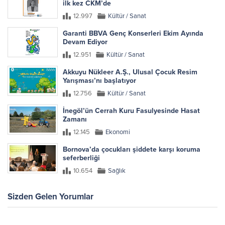
ilk kez CKM’de
12.997
Kültür / Sanat
Garanti BBVA Genç Konserleri Ekim Ayında
Devam Ediyor
12.951
Kültür / Sanat
Akkuyu Nükleer A.Ş., Ulusal Çocuk Resim
Yarışması’nı başlatıyor
12.756
Kültür / Sanat
İnegöl’ün Cerrah Kuru Fasulyesinde Hasat
Zamanı
12.145
Ekonomi
Bornova’da çocukları şiddete karşı koruma
seferberliği
10.654
Sağlık
Sizden Gelen Yorumlar