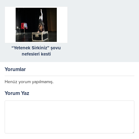
sahnelenecek
“Haramiler” Engin Alkan
Yorumuyla Seyirciyle
Buluşuyor
“Yetenek Sirkiniz” şovu
nefesleri kesti
Yorumlar
Henüz yorum yapılmamış.
Yorum Yaz