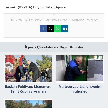
Kaynak: (BYZHA) Beyaz Haber Ajansı
BU KONUYU SOSYAL MEDYA HESAPLARINDA PAYLAŞ
İlginizi Çekebilecek Diğer Konular
Başkan Pehlivan: Menemen,
Maltepe zabıtası o işyerini
Şehit Kubilay ve silah
mühürledi
arkadaşlarını bağrına bastı