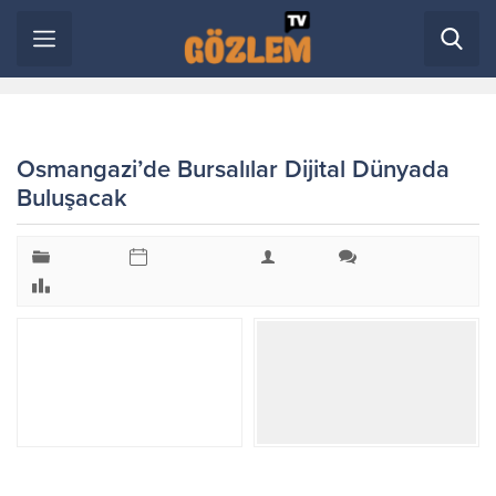
Anasayfa
»
Teknoloji
»
Osmangazi’de Bursalılar Dijital Dünyada
Buluşacak
Osmangazi’de Bursalılar Dijital Dünyada
Buluşacak
Teknoloji
17 Ekim 2025
admin
Yorum yaz
316 kez görüntülendi
Osmangazi Belediyesi, kentin geleceğini dijital dünyanın