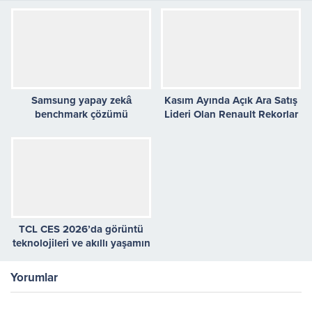
Samsung yapay zekâ
Kasım Ayında Açık Ara Satış
benchmark çözümü
Lideri Olan Renault Rekorlar
TRUEBench’i tanıttı
Kırmaya Devam Ediyor
TCL CES 2026’da görüntü
teknolojileri ve akıllı yaşamın
geleceğini sergiledi
Yorumlar
Henüz yorum yapılmamış.