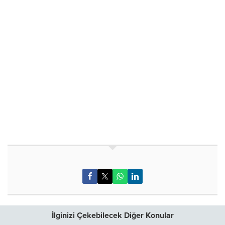
21-23 Kasım 2025 tarihleri arasında Soğanlı Kültür
Merkezi’nde 09.30 ile 17.00 saatleri arasında düzenlenecek
çalıştaya, 15-65 yaş arası tüm Bursalılar katılabilecek.
Kontenjanın sınırlı olduğu etkinlikle başvurular 7-29 Ekim
2025 tarihleri arasında alınıyor.
Kaynak: (BYZHA) Beyaz Haber Ajansı
BU KONUYU SOSYAL MEDYA HESAPLARINDA PAYLAŞ
İlginizi Çekebilecek Diğer Konular