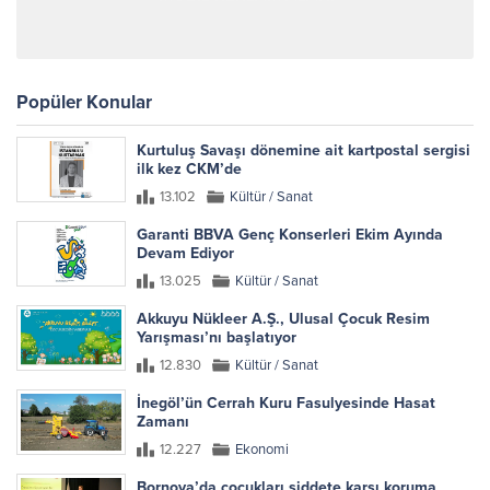
Popüler Konular
Kurtuluş Savaşı dönemine ait kartpostal sergisi
ilk kez CKM’de
13.102
Kültür / Sanat
Garanti BBVA Genç Konserleri Ekim Ayında
Devam Ediyor
13.025
Kültür / Sanat
Akkuyu Nükleer A.Ş., Ulusal Çocuk Resim
Yarışması’nı başlatıyor
12.830
Kültür / Sanat
İnegöl’ün Cerrah Kuru Fasulyesinde Hasat
Zamanı
12.227
Ekonomi
Bornova’da çocukları şiddete karşı koruma