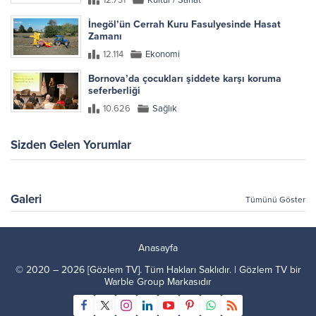
İnegöl’ün Cerrah Kuru Fasulyesinde Hasat
Zamanı
12.114
Ekonomi
Bornova’da çocukları şiddete karşı koruma
seferberliği
10.626
Sağlık
Sizden Gelen Yorumlar
Galeri
Tümünü Göster
Anasayfa
© 2020 – 2026 [Gözlem TV]. Tüm Hakları Saklıdır. | Gözlem TV bir
Warble Group
Markasıdır