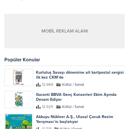
MOBİL REKLAM ALANI
Popüler Konular
Kurtuluş Savaşı dönemine ait kartpostal sergisi
ilk kez CKM’de
12.969
Kültür / Sanat
Garanti BBVA Genç Konserleri Ekim Ayında
Devam Ediyor
12.925
Kültür / Sanat
Akkuyu Nükleer A.Ş., Ulusal Çocuk Resim
Yarışması’nı başlatıyor
12.731
Kültür / Sanat