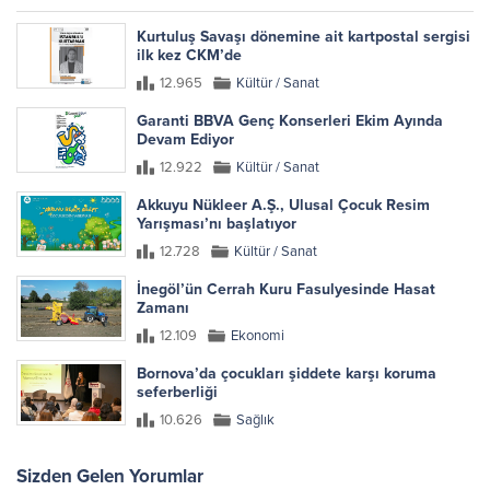
Kurtuluş Savaşı dönemine ait kartpostal sergisi
ilk kez CKM’de
12.965
Kültür / Sanat
Garanti BBVA Genç Konserleri Ekim Ayında
Devam Ediyor
12.922
Kültür / Sanat
Akkuyu Nükleer A.Ş., Ulusal Çocuk Resim
Yarışması’nı başlatıyor
12.728
Kültür / Sanat
İnegöl’ün Cerrah Kuru Fasulyesinde Hasat
Zamanı
12.109
Ekonomi
Bornova’da çocukları şiddete karşı koruma
seferberliği
10.626
Sağlık
Sizden Gelen Yorumlar