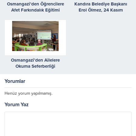
Osmangazi’den Öğrencilere
Kandıra Belediye Başkanı
Afet Farkındalık Eğitimi
Erol Ölmez, 24 Kasım
Öğretmenler Günü
dolayısıyla bir kutlama mesajı
yayımladı.
Osmangazi’den Ailelere
Okuma Seferberliği
Yorumlar
Henüz yorum yapılmamış.
Yorum Yaz