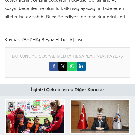
keşfetmenin, otizmli çocukların duyusal gelişimine ve
sosyal becerilerine olumlu katkı sağlayacağını ifade eden
aileler ise ev sahibi Buca Belediyesi’ne teşekkürlerini iletti.
Kaynak: (BYZHA) Beyaz Haber Ajansı
BU KONUYU SOSYAL MEDYA HESAPLARINDA PAYLAŞ
İlginizi Çekebilecek Diğer Konular