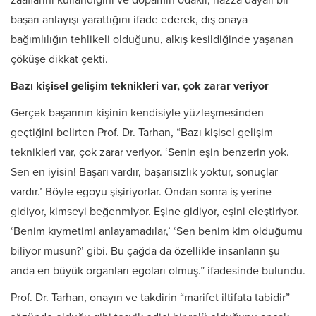
zaaflarını kullandığını ve dopamin odaklı, hazza dayalı bir
başarı anlayışı yarattığını ifade ederek, dış onaya
bağımlılığın tehlikeli olduğunu, alkış kesildiğinde yaşanan
çöküşe dikkat çekti.
Bazı kişisel gelişim teknikleri var, çok zarar veriyor
Gerçek başarının kişinin kendisiyle yüzleşmesinden
geçtiğini belirten Prof. Dr. Tarhan, “Bazı kişisel gelişim
teknikleri var, çok zarar veriyor. ‘Senin eşin benzerin yok.
Sen en iyisin! Başarı vardır, başarısızlık yoktur, sonuçlar
vardır.’ Böyle egoyu şişiriyorlar. Ondan sonra iş yerine
gidiyor, kimseyi beğenmiyor. Eşine gidiyor, eşini eleştiriyor.
‘Benim kıymetimi anlayamadılar,’ ‘Sen benim kim olduğumu
biliyor musun?’ gibi. Bu çağda da özellikle insanların şu
anda en büyük organları egoları olmuş.” ifadesinde bulundu.
Prof. Dr. Tarhan, onayın ve takdirin “marifet iltifata tabidir”