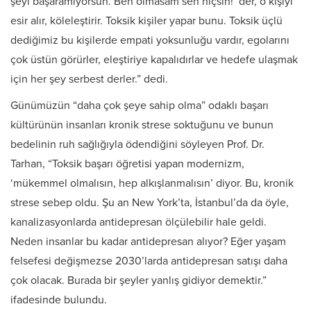
şeyi başaramıyorsun. Ben olmasam sen hiçsin!’ der, o kişiyi
esir alır, köleleştirir. Toksik kişiler yapar bunu. Toksik üçlü
dediğimiz bu kişilerde empati yoksunluğu vardır, egolarını
çok üstün görürler, eleştiriye kapalıdırlar ve hedefe ulaşmak
için her şey serbest derler.” dedi.
Günümüzün “daha çok şeye sahip olma” odaklı başarı
kültürünün insanları kronik strese soktuğunu ve bunun
bedelinin ruh sağlığıyla ödendiğini söyleyen Prof. Dr.
Tarhan, “Toksik başarı öğretisi yapan modernizm,
‘mükemmel olmalısın, hep alkışlanmalısın’ diyor. Bu, kronik
strese sebep oldu. Şu an New York’ta, İstanbul’da da öyle,
kanalizasyonlarda antidepresan ölçülebilir hale geldi.
Neden insanlar bu kadar antidepresan alıyor? Eğer yaşam
felsefesi değişmezse 2030’larda antidepresan satışı daha
çok olacak. Burada bir şeyler yanlış gidiyor demektir.”
ifadesinde bulundu.