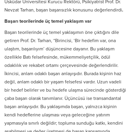
Üsküdar Üniversitesi Kurucu Rektörü, Psikiyatrist Prof. Dr.
Nevzat Tarhan, başarı başarısızlık konusunu değerlendirdi
.
Başarı teorilerinde üç temel yaklaşım var
Başarı teorilerinde üç temel yaklaşımın öne çıktığını dile
getiren Prof. Dr. Tarhan, “Birincisi, ‘Bir hedefim var, ona
ulaştım, başarılıyım’ düşüncesine dayanır. Bu yaklaşım
özellikle Batı felsefesinde, mükemmeliyetçilik, ödül
odaklılık ve rekabet ortamı çerçevesinde değerlendirilir.
İkincisi, anlam odaklı başarı anlayışıdır. Burada kişinin haz
değil, anlam odaklı bir yaşam felsefesi vardır. Uzun vadeli
bir hedef belirler ve bu hedefe ulaşma sürecinde gösterdiği
çaba başarı olarak tanımlanır. Üçüncüsü ise transandantal
başarı anlayışıdır. Bu yaklaşımda başarı, yalnızca kişinin
kendi hedeflerine ulaşması veya geleceğine yatırım
yapmasıyla sınırlı değildir; topluma sunduğu katkı, kendini
aşabilmesi ve değer üretmesi de başarı kapsamında