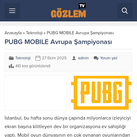
Anasayfa
»
Teknoloji
»
PUBG MOBILE Avrupa Şampiyonası
PUBG MOBILE Avrupa Şampiyonası
Teknoloji
27 Ekim 2025
admin
Yorum yaz
410 kez görüntülendi
İstanbul, bu hafta sonu dünya çapında milyonlarca izleyiciyi
ekran başına kilitleyen dev bir organizasyona ev sahipliği
yaptı. Mobil oyun dünyasının en çok oynanan oyunlarından