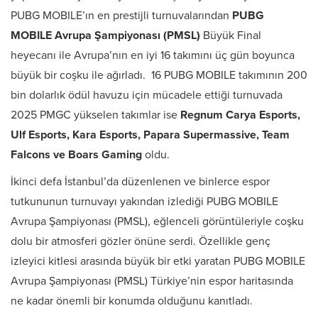
PUBG MOBILE’ın en prestijli turnuvalarından
PUBG
MOBILE Avrupa Şampiyonası (PMSL)
Büyük Final
heyecanı ile Avrupa’nın en iyi 16 takımını üç gün boyunca
büyük bir coşku ile ağırladı. 16 PUBG MOBILE takımının 200
bin dolarlık ödül havuzu için mücadele ettiği turnuvada
2025 PMGC yükselen takımlar ise
Regnum Carya Esports,
Ulf Esports, Kara Esports, Papara Supermassive, Team
Falcons ve Boars Gaming
oldu.
İkinci defa İstanbul’da düzenlenen ve binlerce espor
tutkununun turnuvayı yakından izlediği PUBG MOBILE
Avrupa Şampiyonası (PMSL), eğlenceli görüntüleriyle coşku
dolu bir atmosferi gözler önüne serdi. Özellikle genç
izleyici kitlesi arasında büyük bir etki yaratan PUBG MOBILE
Avrupa Şampiyonası (PMSL) Türkiye’nin espor haritasında
ne kadar önemli bir konumda olduğunu kanıtladı.