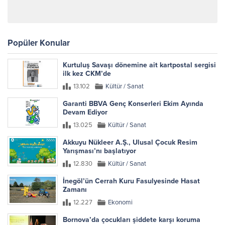
Popüler Konular
Kurtuluş Savaşı dönemine ait kartpostal sergisi
ilk kez CKM’de
13.102
Kültür / Sanat
Garanti BBVA Genç Konserleri Ekim Ayında
Devam Ediyor
13.025
Kültür / Sanat
Akkuyu Nükleer A.Ş., Ulusal Çocuk Resim
Yarışması’nı başlatıyor
12.830
Kültür / Sanat
İnegöl’ün Cerrah Kuru Fasulyesinde Hasat
Zamanı
12.227
Ekonomi
Bornova’da çocukları şiddete karşı koruma