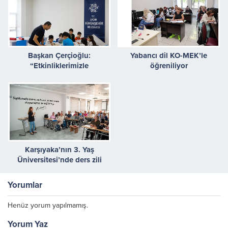
Başkan Çerçioğlu:
Yabancı dil KO-MEK’le
“Etkinliklerimizle
öğreniliyor
Çocuklarımızın Zihinsel
Gelişimini Destekliyoruz”
Karşıyaka’nın 3. Yaş
Üniversitesi’nde ders zili
çaldı!
Yorumlar
Henüz yorum yapılmamış.
Yorum Yaz