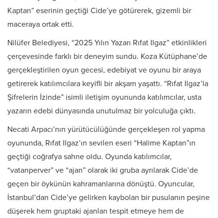
Kaptan” eserinin geçtiği Cide’ye götürerek, gizemli bir
maceraya ortak etti.
Nilüfer Belediyesi, “2025 Yılın Yazarı Rıfat Ilgaz” etkinlikleri
çerçevesinde farklı bir deneyim sundu. Koza Kütüphane’de
gerçekleştirilen oyun gecesi, edebiyat ve oyunu bir araya
getirerek katılımcılara keyifli bir akşam yaşattı. “Rıfat Ilgaz’la
Şifrelerin İzinde” isimli iletişim oyununda katılımcılar, usta
yazarın edebi dünyasında unutulmaz bir yolculuğa çıktı.
Necati Arpacı’nın yürütücülüğünde gerçekleşen rol yapma
oyununda, Rıfat Ilgaz’ın sevilen eseri “Halime Kaptan”ın
geçtiği coğrafya sahne oldu. Oyunda katılımcılar,
“vatanperver” ve “ajan” olarak iki gruba ayrılarak Cide’de
geçen bir öykünün kahramanlarına dönüştü. Oyuncular,
İstanbul’dan Cide’ye gelirken kaybolan bir pusulanın peşine
düşerek hem gruptaki ajanları tespit etmeye hem de