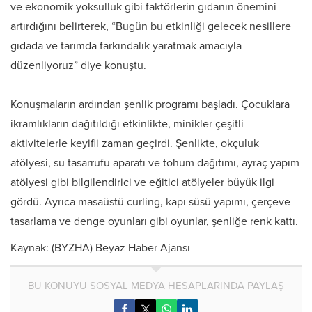
ve ekonomik yoksulluk gibi faktörlerin gıdanın önemini
artırdığını belirterek, “Bugün bu etkinliği gelecek nesillere
gıdada ve tarımda farkındalık yaratmak amacıyla
düzenliyoruz” diye konuştu.
Konuşmaların ardından şenlik programı başladı. Çocuklara
ikramlıkların dağıtıldığı etkinlikte, minikler çeşitli
aktivitelerle keyifli zaman geçirdi. Şenlikte, okçuluk
atölyesi, su tasarrufu aparatı ve tohum dağıtımı, ayraç yapım
atölyesi gibi bilgilendirici ve eğitici atölyeler büyük ilgi
gördü. Ayrıca masaüstü curling, kapı süsü yapımı, çerçeve
tasarlama ve denge oyunları gibi oyunlar, şenliğe renk kattı.
Kaynak: (BYZHA) Beyaz Haber Ajansı
BU KONUYU SOSYAL MEDYA HESAPLARINDA PAYLAŞ