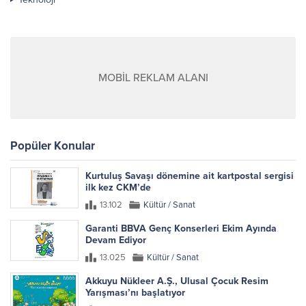
MOBİL REKLAM ALANI
Popüler Konular
Kurtuluş Savaşı dönemine ait kartpostal sergisi
ilk kez CKM’de
13.102
Kültür / Sanat
Garanti BBVA Genç Konserleri Ekim Ayında
Devam Ediyor
13.025
Kültür / Sanat
Akkuyu Nükleer A.Ş., Ulusal Çocuk Resim
Yarışması’nı başlatıyor