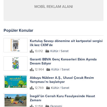
MOBİL REKLAM ALANI
Popüler Konular
Kurtuluş Savaşı dönemine ait kartpostal sergisi
ilk kez CKM’de
13.012
Kültür / Sanat
Garanti BBVA Genç Konserleri Ekim Ayında
Devam Ediyor
12.964
Kültür / Sanat
Akkuyu Nükleer A.Ş., Ulusal Çocuk Resim
Yarışması’nı başlatıyor
12.769
Kültür / Sanat
İnegöl’ün Cerrah Kuru Fasulyesinde Hasat
Zamanı
12.158
Ekonomi