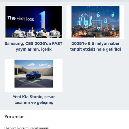
Samsung, CES 2026’da FAST
2025’te 6,5 milyon siber
yayınlarının, içerik
tehdit etkisiz hale getirildi
üreticilerinin ve canlı
deneyimlerin Televizyonun
geleceğine etkisini ele aldı
Yeni Kia Stonic, cesur
tasarımı ve gelişmiş
teknolojileriyle sahnede
Yorumlar
Henüz yorum yapılmamış.