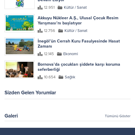
12.951
Kültür / Sanat
Akkuyu Nükleer A.Ş., Ulusal Çocuk Resim
Yarışması’nı başlatıyor
12.756
Kültür / Sanat
İnegöl’ün Cerrah Kuru Fasulyesinde Hasat
Zamanı
12.145
Ekonomi
Bornova’da çocukları şiddete karşı koruma
seferberliği
10.654
Sağlık
Sizden Gelen Yorumlar
Galeri
Tümünü Göster