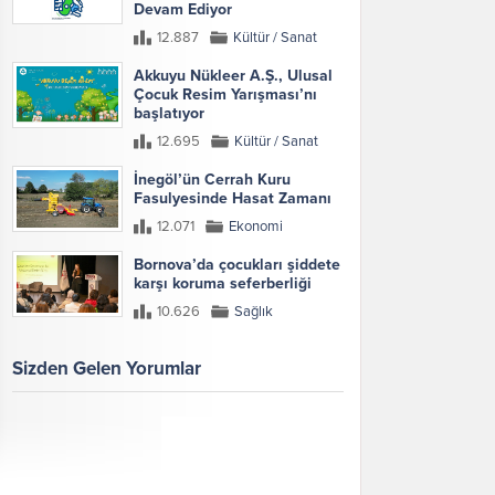
Devam Ediyor
12.887
Kültür / Sanat
Akkuyu Nükleer A.Ş., Ulusal
Çocuk Resim Yarışması’nı
başlatıyor
12.695
Kültür / Sanat
İnegöl’ün Cerrah Kuru
Fasulyesinde Hasat Zamanı
12.071
Ekonomi
Bornova’da çocukları şiddete
karşı koruma seferberliği
10.626
Sağlık
Sizden Gelen Yorumlar
Galeri
Tümünü Göster