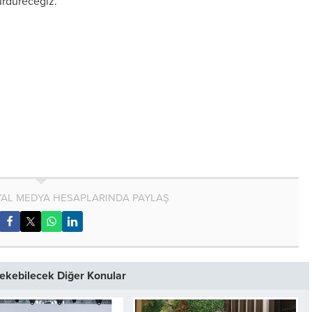
sürdüreceğiz.”
AL MEDYA HESAPLARINDA PAYLAŞ
 Çekebilecek Diğer Konular