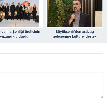
dalina Şenliği üreticinin
Büyükşehir’den arabaşı
yüzünü güldürdü
geleneğine kültürel destek