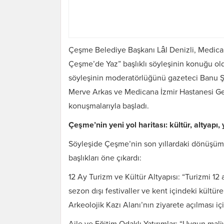
Çeşme Belediye Başkanı Lâl Denizli, Medic
Çeşme’de Yaz” başlıklı söyleşinin konuğu ol
söyleşinin moderatörlüğünü gazeteci Banu Ş
Merve Arkas ve Medicana İzmir Hastanesi Gen
konuşmalarıyla başladı.
Çeşme’nin yeni yol haritası: kültür, altyapı
Söyleşide Çeşme’nin son yıllardaki dönüşümü
başlıkları öne çıkardı:
12 Ay Turizm ve Kültür Altyapısı: “Turizmi 12 
sezon dışı festivaller ve kent içindeki kültüre
Arkeolojik Kazı Alanı’nın ziyarete açılması i
Aile ve Eğitim Odaklı Yatırımlar: “Uygun maliy