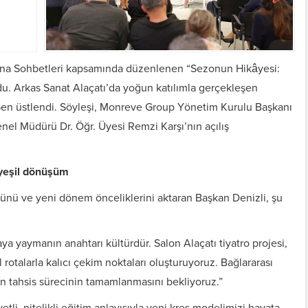
ana Sohbetleri kapsamında düzenlenen “Sezonun Hikâyesi:
du. Arkas Sanat Alaçatı’da yoğun katılımla gerçekleşen
en üstlendi. Söyleşi, Monreve Group Yönetim Kurulu Başkanı
el Müdürü Dr. Öğr. Üyesi Remzi Karşı’nın açılış
, yeşil dönüşüm
nü ve yeni dönem önceliklerini aktaran Başkan Denizli, şu
aya yaymanın anahtarı kültürdür. Salon Alaçatı tiyatro projesi,
l rotalarla kalıcı çekim noktaları oluşturuyoruz. Bağlararası
çin tahsis sürecinin tamamlanmasını bekliyoruz.”
etli, nitelikli eğitim anlayışıyla yeni kreş modelimizi hayata