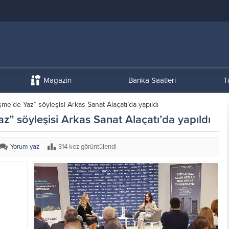
Magazin
Banka Saatleri
T
e’de Yaz” söyleşisi Arkas Sanat Alaçatı’da yapıldı
” söyleşisi Arkas Sanat Alaçatı’da yapıldı
Yorum yaz
314 kez görüntülendi