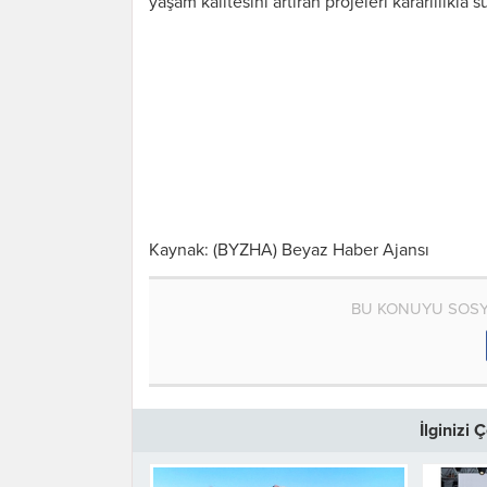
yaşam kalitesini artıran projeleri kararlılıkla 
Kaynak: (BYZHA) Beyaz Haber Ajansı
BU KONUYU SOSY
İlginizi