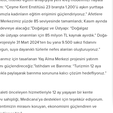
m: “Çeşme Kent Enstitüsü 23 branşta 1.200’ü aşkın yurttaşa
mızla kadınların eğitim erişimini güçlendiriyoruz.” Afetlere
n Merkezimiz yüzde 85 seviyesinde tamamlandı; Kasım ayında
ni devreye alacağız.”Doğalgaz ve Üstyapı: “Doğalgaz
lede üstyapı onarımları için 85 milyon TL kaynak ayırdık.” Doğa-
ojesiyle 31 Mart 2024’ten bu yana 9.500 sakız fidanını
gun, suya dayanıklı türlerle nefes alanları oluşturuyoruz.”
şlarımız için tasarlanan Yaş Alma Merkezi projesini yatırım
ımı güçlendireceğiz.”İstihdam ve Barınma: “Turizmin 12 aya
lıkla paylaşarak barınma sorununa kalıcı çözüm hedefliyoruz.”
daleti önceleyen hizmetleriyle 12 ay yaşayan bir kente
ev sahipliği, Medicana’ya destekleri için teşekkür ediyorum.
kentimizin mirasını koruyan, ekonomisini güçlendiren ve