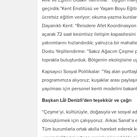
geçirdik.”Kent Enstitüsü ve Yaşam Boyu Eğiti
ücretsiz eğitim veriyor; okuma-yazma kursları
Dayanıklı Kent: “Reisdere Afet Koordinasyo
açarak 72 saat kesintisiz iletişim kapasitesi
yatırımlarını hızlandırdık; yalnızca bir mahal
Dostu Yeşillendirme: “Sakız Ağacım Çeşme pr
toprakla buluşturduk. Bölgenin ekolojisine uy
Kapsayıcı Sosyal Politikalar: “Yaş alan yurtta
programımıza alıyoruz; kuşaklar arası paylaş
yayılması için personel kenti modelini bakan
Başkan Lâl Denizli’den teşekkür ve çağrı
“Çeşme’yi, kültürüyle, doğasıyla ve sosyal a
dönüştürmek için çalışıyoruz. Arkas Sanat’a 
Tüm kurumlarla ortak akılla hareket ederek 