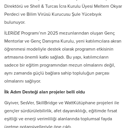
Direktörü ve Shell & Turcas İcra Kurulu Üyesi Meltem Okyar
Perdeci ve Bilim Virüsü Kurucusu Şule Yücebıyık
bulunuyor.
İLER
İDE
Programı’nın 2025 mezunlarından oluşan Genç
Mentorlar ve Genç Danışma Kurulu, yeni katılımcılara akran
öğrenmesi modeliyle destek olarak programın etkisinin
artmasına önemli katkı sağladı. Bu yapı, katılımcıların
sadece bir eğitim programından mezun olmalarını değil,
aynı zamanda güçlü bağlara sahip topluluğun parçası
olmalarını sağlıyor.
İlk Adım Desteği alan projeler belli oldu
Giyiver, SesVer, SkillBridge ve WattKütüphane projeleri ile
gençler sürdürülebilirlik, afet dayanıklılığı, eğitimde fırsat
eşitliği ve enerji verimliliği alanlarında toplumsal fayda
üretme potansiyelleriyle öne çıktı.