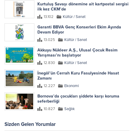
Kurtuluş Savaşı dönemine ait kartpostal sergisi
ilk kez CKM’de
13.102
Kültür / Sanat
Garanti BBVA Genç Konserleri Ekim Ayında
Devam Ediyor
13.025
Kültür / Sanat
Akkuyu Nükleer A.Ş., Ulusal Çocuk Resim
Yarışması’nı başlatıyor
12.830
Kültür / Sanat
İnegöl’ün Cerrah Kuru Fasulyesinde Hasat
Zamanı
12.227
Ekonomi
Bornova’da çocukları şiddete karşı koruma
seferberliği
10.827
Sağlık
Sizden Gelen Yorumlar