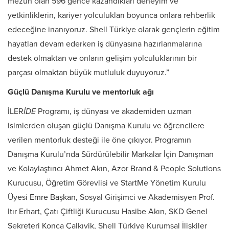
mezun olan 596 gence kazandıkları deneyim ve
yetkinliklerin, kariyer yolculukları boyunca onlara rehberlik
edeceğine inanıyoruz. Shell Türkiye olarak gençlerin eğitim
hayatları devam ederken iş dünyasına hazırlanmalarına
destek olmaktan ve onların gelişim yolculuklarının bir
parçası olmaktan büyük mutluluk duyuyoruz.”
Güçlü Danışma Kurulu ve mentorluk ağı
İLER
İDE
Programı, iş dünyası ve akademiden uzman
isimlerden oluşan güçlü Danışma Kurulu ve öğrencilere
verilen mentorluk desteği ile öne çıkıyor. Programın
Danışma Kurulu’nda Sürdürülebilir Markalar İçin Danışman
ve Kolaylaştırıcı Ahmet Akın, Azor Brand & People Solutions
Kurucusu, Öğretim Görevlisi ve StartMe Yönetim Kurulu
Üyesi Emre Başkan, Sosyal Girişimci ve Akademisyen Prof.
Itır Erhart, Çatı Çiftliği Kurucusu Hasibe Akın, SKD Genel
Sekreteri Konca Çalkıvik, Shell Türkiye Kurumsal İlişkiler