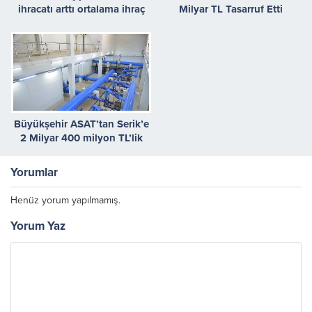
ihracatı arttı ortalama ihraç
Milyar TL Tasarruf Etti
fiyatı dolar bazında yüzde 23
yükseldi
Büyükşehir ASAT’tan Serik’e
2 Milyar 400 milyon TL’lik
yatırım
Yorumlar
Henüz yorum yapılmamış.
Yorum Yaz