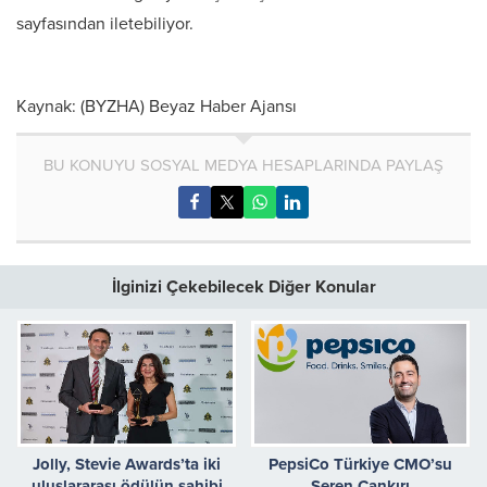
sayfasından iletebiliyor.
Kaynak: (BYZHA) Beyaz Haber Ajansı
BU KONUYU SOSYAL MEDYA HESAPLARINDA PAYLAŞ
İlginizi Çekebilecek Diğer Konular
Jolly, Stevie Awards’ta iki
PepsiCo Türkiye CMO’su
uluslararası ödülün sahibi
Seren Çankırı