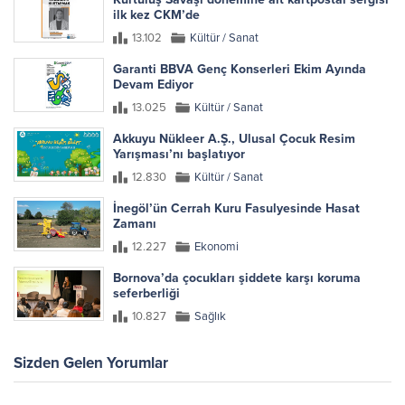
ilk kez CKM’de
13.102
Kültür / Sanat
Garanti BBVA Genç Konserleri Ekim Ayında
Devam Ediyor
13.025
Kültür / Sanat
Akkuyu Nükleer A.Ş., Ulusal Çocuk Resim
Yarışması’nı başlatıyor
12.830
Kültür / Sanat
İnegöl’ün Cerrah Kuru Fasulyesinde Hasat
Zamanı
12.227
Ekonomi
Bornova’da çocukları şiddete karşı koruma
seferberliği
10.827
Sağlık
Sizden Gelen Yorumlar