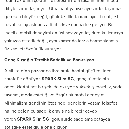
“daha az daha çoktur” felsefesini hem tasarım hem moda
diliyle somutlaştırıyor. Ultra hafif yapısı sayesinde, taşınması
gereken bir yük değil; günlük stilin tamamlayıcı bir objesi,
hayatı kolaylaştıran zarif bir aksesuar haline geliyor. Bu
incelik, mobil deneyimi en üst seviyeye taşırken kullanıcıya
yalnızca estetik değil, aynı zamanda tarzla harmanlanmış
fiziksel bir özgürlük sunuyor.
Genç Kuşağın Tercihi: Sadelik ve Fonksiyon
Akıllı telefon pazarında ibre artık ‘hantal güç’ten ‘ince
zarafet’e dönüyor.
SPARK Slim 5G
, genç tüketicinin
önceliklerini net bir şekilde okuyor: yüksek işlevsellik, sade
tasarım, moda estetiği ve özgür bir mobil deneyim.
Minimalizm trendinin ötesinde, gençlerin yaşam felsefesi
haline gelen bu sadelik arayışına birebir cevap
veren
SPARK Slim 5G
, görünürde sade ama detayda
sofistike estetiğiyle öne çıkıyor.