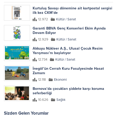
Kurtuluş Savaşı dönemine ait kartpostal sergisi
ilk kez CKM’de
12.972
Kültür / Sanat
Garanti BBVA Genç Konserleri Ekim Ayında
Devam Ediyor
12.929
Kültür / Sanat
Akkuyu Nükleer A.Ş., Ulusal Çocuk Resim
Yarışması’nı başlatıyor
12.734
Kültür / Sanat
İnegöl’ün Cerrah Kuru Fasulyesinde Hasat
Zamanı
12.118
Ekonomi
Bornova’da çocukları şiddete karşı koruma
seferberliği
10.626
Sağlık
Sizden Gelen Yorumlar