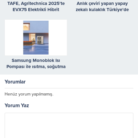
TAFE, Agritechnica 2025’te
Anlık çeviri yapan yapay
EVX75 Elektrikli Hibrit
zekalı kulaklık Türkiye’de
Traktörü ve Terra Vista
sistemini tanıttı
Samsung Monoblok Isı
Pompası ile ısıtma, soğutma
ve sıcak su ihtiyacına tek
çözüm
Yorumlar
Henüz yorum yapılmamış.
Yorum Yaz