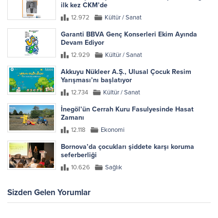
ilk kez CKM’de
12.972
Kültür / Sanat
Garanti BBVA Genç Konserleri Ekim Ayında
Devam Ediyor
12.929
Kültür / Sanat
Akkuyu Nükleer A.Ş., Ulusal Çocuk Resim
Yarışması’nı başlatıyor
12.734
Kültür / Sanat
İnegöl’ün Cerrah Kuru Fasulyesinde Hasat
Zamanı
12.118
Ekonomi
Bornova’da çocukları şiddete karşı koruma
seferberliği
10.626
Sağlık
Sizden Gelen Yorumlar