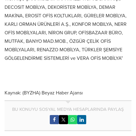
DECOSIT MOBİLYA, DEKORİSTER MOBİLYA, DEMAR
MAKİNA, EROSİT OFİS KOLTUKLARI, GÜRELER MOBİLYA,
KARLI ORMAN ÜRÜNLERİ A.Ş., KONFOR MOBILYA, NERR
OFİS MOBİLYALARI, NİRON GRUP, OFİSBAZAAR BÜRO,
MUTFAK, BANYO MAD.MOB., ÖZGÜR ÇELİK OFİS
MOBİLYALARI, RENAZZO MOBİLYA, TÜRKLER ŞEMSİYE
GÖLGELENDİRME SİSTEMLERİ ve VERA OFİS MOBİLYA”
Kaynak: (BYZHA) Beyaz Haber Ajansı
BU KONUYU SOSYAL MEDYA HESAPLARINDA PAYLAŞ