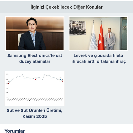
İlginizi Çekebilecek Diğer Konular
Samsung Electronics’te üst
Levrek ve çipurada fileto
düzey atamalar
ihracatı arttı ortalama ihraç
fiyatı dolar bazında yüzde 23
yükseldi
Süt ve Süt Ürünleri Üretimi,
Kasım 2025
Yorumlar