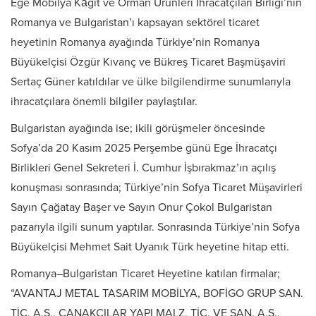
Ege Mobilya Kâğıt ve Orman Ürünleri İhracatçıları Birliği’nin
Romanya ve Bulgaristan’ı kapsayan sektörel ticaret
heyetinin Romanya ayağında Türkiye’nin Romanya
Büyükelçisi Özgür Kıvanç ve Bükreş Ticaret Başmüşaviri
Sertaç Güner katıldılar ve ülke bilgilendirme sunumlarıyla
ihracatçılara önemli bilgiler paylaştılar.
Bulgaristan ayağında ise; ikili görüşmeler öncesinde
Sofya’da 20 Kasım 2025 Perşembe günü Ege İhracatçı
Birlikleri Genel Sekreteri İ. Cumhur İşbırakmaz’ın açılış
konuşması sonrasında; Türkiye’nin Sofya Ticaret Müşavirleri
Sayın Çağatay Başer ve Sayın Onur Çokol Bulgaristan
pazarıyla ilgili sunum yaptılar. Sonrasında Türkiye’nin Sofya
Büyükelçisi Mehmet Sait Uyanık Türk heyetine hitap etti.
Romanya–Bulgaristan Ticaret Heyetine katılan firmalar;
“AVANTAJ METAL TASARIM MOBİLYA, BOFİGO GRUP SAN.
TİC. A.Ş., ÇANAKCILAR YAPI MALZ. TİC. VE SAN. A.Ş.,