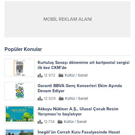
MOBİL REKLAM ALANI
Popüler Konular
Kurtuluş Savaşı dönemine ait kartpostal sergisi
ilk kez CKM’de
12.972
Kültür / Sanat
Garanti BBVA Genç Konserleri Ekim Ayında
Devam Ediyor
12.929
Kültür / Sanat
Akkuyu Nükleer A.Ş., Ulusal Çocuk Resim
Yarışması’nı başlatıyor
12.734
Kültür / Sanat
İnegöl’ün Cerrah Kuru Fasulyesinde Hasat