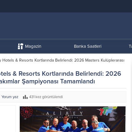
Magazin
Banka Saatleri
T
ey Hotels & Resorts Kortlarında Belirlendi: 2026 Masters Kulüplerarası
otels & Resorts Kortlarında Belirlendi: 2026
 Takımlar Şampiyonası Tamamlandı
Yorum yaz
431 kez görüntülendi