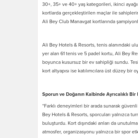
30+, 35+ ve 40+ yaş kategorileri, ikinci ayağ
kortlarda gerçekleştirilen maçlar ile sahipler
Ali Bey Club Manavgat kortlarında şampiyonlar
Ali Bey Hotels & Resorts, tenis alanındaki ul
yer alan 61 tenis ve 5 padel kortu, Ali Bey R
boyunca kusursuz bir ev sahipliği sundu. Tesi
kort altyapısı ise katılımcılara üst düzey bir 
Sporun ve Doğanın Kalbinde Ayrıcalıklı Bi
“Farklı deneyimleri bir arada sunarak güvenl
Bey Hotels & Resorts, sporcuları yalnızca tu
buluşturdu. Kort dışındaki anları da unutulma
atmosfer, organizasyonu yalnızca bir spor etk