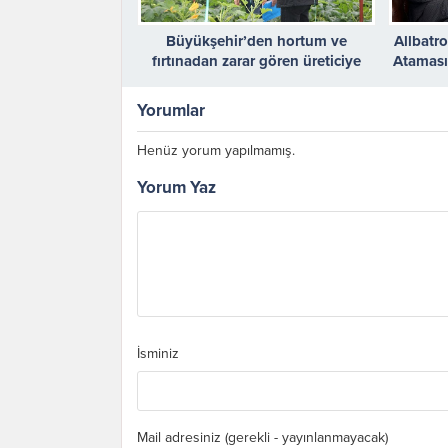
Büyükşehir’den hortum ve
Allbatr
fırtınadan zarar gören üreticiye
Ataması
sera naylonu desteği
Müdür 
Yorumlar
Henüz yorum yapılmamış.
Yorum Yaz
İsminiz
Mail adresiniz (gerekli - yayınlanmayacak)