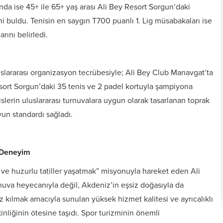
ında ise 45+ ile 65+ yaş arası Ali Bey Resort Sorgun’daki
ini buldu. Tenisin en saygın T700 puanlı 1. Lig müsabakaları ise
ını belirledi.
uslararası organizasyon tecrübesiyle; Ali Bey Club Manavgat’ta
esort Sorgun’daki 35 tenis ve 2 padel kortuyla şampiyona
slerin uluslararası turnuvalara uygun olarak tasarlanan toprak
oyun standardı sağladı.
r Deneyim
i ve huzurlu tatiller yaşatmak” misyonuyla hareket eden Ali
rnuva heyecanıyla değil, Akdeniz’in eşsiz doğasıyla da
z kılmak amacıyla sunulan yüksek hizmet kalitesi ve ayrıcalıklı
inliğinin ötesine taşıdı. Spor turizminin önemli