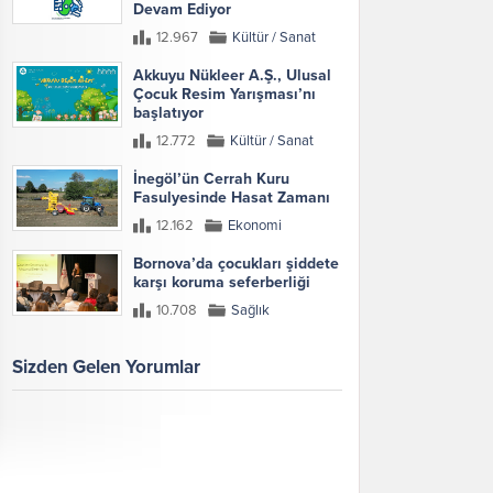
Devam Ediyor
12.967
Kültür / Sanat
Akkuyu Nükleer A.Ş., Ulusal
Çocuk Resim Yarışması’nı
başlatıyor
12.772
Kültür / Sanat
İnegöl’ün Cerrah Kuru
Fasulyesinde Hasat Zamanı
12.162
Ekonomi
Bornova’da çocukları şiddete
karşı koruma seferberliği
10.708
Sağlık
Sizden Gelen Yorumlar
Galeri
Tümünü Göster