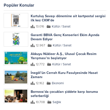
Popüler Konular
Kurtuluş Savaşı dönemine ait kartpostal sergisi
ilk kez CKM’de
13.016
Kültür / Sanat
Garanti BBVA Genç Konserleri Ekim Ayında
Devam Ediyor
12.967
Kültür / Sanat
Akkuyu Nükleer A.Ş., Ulusal Çocuk Resim
Yarışması’nı başlatıyor
12.772
Kültür / Sanat
İnegöl’ün Cerrah Kuru Fasulyesinde Hasat
Zamanı
12.162
Ekonomi
Bornova’da çocukları şiddete karşı koruma
seferberliği
10.708
Sağlık