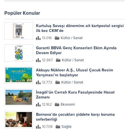
Popüler Konular
Kurtuluş Savaşı dönemine ait kartpostal sergisi
ilk kez CKM’de
13.016
Kültür / Sanat
Garanti BBVA Genç Konserleri Ekim Ayında
Devam Ediyor
12.967
Kültür / Sanat
Akkuyu Nükleer A.Ş., Ulusal Çocuk Resim
Yarışması’nı başlatıyor
12.772
Kültür / Sanat
İnegöl’ün Cerrah Kuru Fasulyesinde Hasat
Zamanı
12.162
Ekonomi
Bornova’da çocukları şiddete karşı koruma
seferberliği
10.708
Sağlık