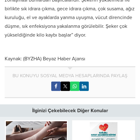
zorlaşması bunlardan başlıcalarıdır. Şekerin yükselmesi ile
birlikte sık idrara çıkma, gece idrara çıkma, çok susama, ağız
kuruluğu, el ve ayaklarda yanma uyuşma, vücut direncinde
düşme, sık enfeksiyona yakalanma görülebilir. Şeker çok
yükseldiğinde kilo kaybı başlar” diyor.
Kaynak: (BYZHA) Beyaz Haber Ajansı
BU KONUYU SOSYAL MEDYA HESAPLARINDA PAYLAŞ
İlginizi Çekebilecek Diğer Konular