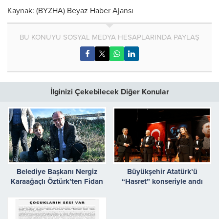
Kaynak: (BYZHA) Beyaz Haber Ajansı
BU KONUYU SOSYAL MEDYA HESAPLARINDA PAYLAŞ
İlginizi Çekebilecek Diğer Konular
Belediye Başkanı Nergiz
Büyükşehir Atatürk’ü
Karaağaçlı Öztürk’ten Fidan
“Hasret” konseriyle andı
Dikimine Destek