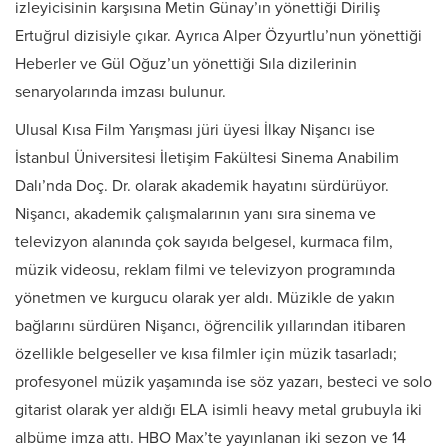
izleyicisinin karşısına Metin Günay’ın yönettiği Diriliş
Ertuğrul dizisiyle çıkar. Ayrıca Alper Özyurtlu’nun yönettiği
Heberler ve Gül Oğuz’un yönettiği Sıla dizilerinin
senaryolarında imzası bulunur.
Ulusal Kısa Film Yarışması jüri üyesi İlkay Nişancı ise
İstanbul Üniversitesi İletişim Fakültesi Sinema Anabilim
Dalı’nda Doç. Dr. olarak akademik hayatını sürdürüyor.
Nişancı, akademik çalışmalarının yanı sıra sinema ve
televizyon alanında çok sayıda belgesel, kurmaca film,
müzik videosu, reklam filmi ve televizyon programında
yönetmen ve kurgucu olarak yer aldı. Müzikle de yakın
bağlarını sürdüren Nişancı, öğrencilik yıllarından itibaren
özellikle belgeseller ve kısa filmler için müzik tasarladı;
profesyonel müzik yaşamında ise söz yazarı, besteci ve solo
gitarist olarak yer aldığı ELA isimli heavy metal grubuyla iki
albüme imza attı. HBO Max’te yayınlanan iki sezon ve 14