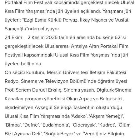
Portakal Film Festivali kapsamında gerçekleştirilecek Ulusal
Kısa Film Yarışması’nda jüri üyeleri açıklandı. Yarışmanı jüri
üyeleri; “Ezgi Esma Kürklü Pervaz, İlkay Nişancı ve Vuslat
Saraçoğlu”ndan oluşuyor.
24 Ekim – 2 Kasım 2025 tarihleri arasında bu sene 62.’si
gerçekleştirilecek Uluslararası Antalya Altın Portakal Film
Festivali kapsamındaki Ulusal Kısa Film Yarışması’nda jüri
üyeleri belli oldu.
Ön seçici kurulunu Mersin Üniversitesi İletişim Fakültesi
Radyo, Sinema ve Televizyon Bölümü’nde öğretim üyesi
Prof. Senem Duruel Erkılıç, Sinema yazarı, Digiturk Sinema
Kanalları program yöneticisi Okan Arpaç ve Belgeselci,
akademisyen Ayşegül Selenga Taşkent’in oluşturduğu
Ulusal Kısa Film Yarışması’nda ‘Adako’, ‘Akşam Yemeği’,
‘Bimba’, ‘Defne’, ‘Eudaimonia’, ‘Giderayak’, ‘Kudret’, ‘Ölüm
Bizi Ayırana Dek’, ‘Soğuk Beyaz’ ve ‘Verdiğiniz Bilginin