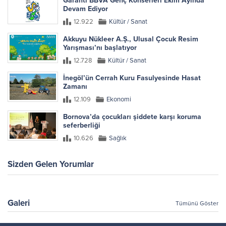
Garanti BBVA Genç Konserleri Ekim Ayında
Devam Ediyor
12.922
Kültür / Sanat
Akkuyu Nükleer A.Ş., Ulusal Çocuk Resim
Yarışması’nı başlatıyor
12.728
Kültür / Sanat
İnegöl’ün Cerrah Kuru Fasulyesinde Hasat
Zamanı
12.109
Ekonomi
Bornova’da çocukları şiddete karşı koruma
seferberliği
10.626
Sağlık
Sizden Gelen Yorumlar
Galeri
Tümünü Göster