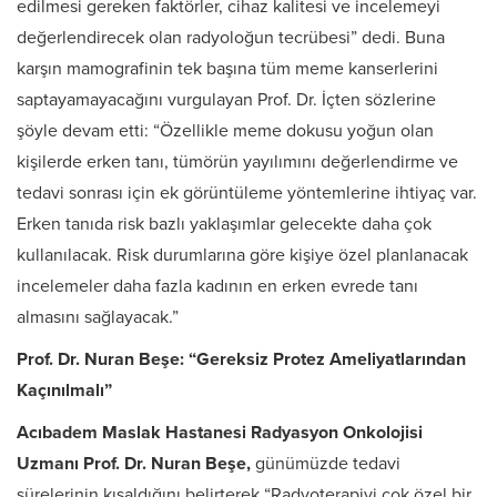
edilmesi gereken faktörler, cihaz kalitesi ve incelemeyi
değerlendirecek olan radyoloğun tecrübesi” dedi. Buna
karşın mamografinin tek başına tüm meme kanserlerini
saptayamayacağını vurgulayan Prof. Dr. İçten sözlerine
şöyle devam etti: “Özellikle meme dokusu yoğun olan
kişilerde erken tanı, tümörün yayılımını değerlendirme ve
tedavi sonrası için ek görüntüleme yöntemlerine ihtiyaç var.
Erken tanıda risk bazlı yaklaşımlar gelecekte daha çok
kullanılacak. Risk durumlarına göre kişiye özel planlanacak
incelemeler daha fazla kadının en erken evrede tanı
almasını sağlayacak.”
Prof. Dr. Nuran Beşe: “Gereksiz Protez Ameliyatlarından
Kaçınılmalı”
Acıbadem Maslak Hastanesi Radyasyon Onkolojisi
Uzmanı
Prof. Dr. Nuran Beşe,
günümüzde tedavi
sürelerinin kısaldığını belirterek “Radyoterapiyi çok özel bir