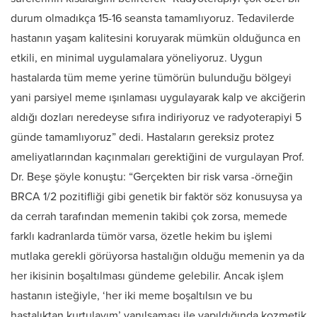
durum olmadıkça 15-16 seansta tamamlıyoruz. Tedavilerde
hastanın yaşam kalitesini koruyarak mümkün olduğunca en
etkili, en minimal uygulamalara yöneliyoruz. Uygun
hastalarda tüm meme yerine tümörün bulunduğu bölgeyi
yani parsiyel meme ışınlaması uygulayarak kalp ve akciğerin
aldığı dozları neredeyse sıfıra indiriyoruz ve radyoterapiyi 5
günde tamamlıyoruz” dedi. Hastaların gereksiz protez
ameliyatlarından kaçınmaları gerektiğini de vurgulayan Prof.
Dr. Beşe şöyle konuştu: “Gerçekten bir risk varsa -örneğin
BRCA 1/2 pozitifliği gibi genetik bir faktör söz konusuysa ya
da cerrah tarafından memenin takibi çok zorsa, memede
farklı kadranlarda tümör varsa, özetle hekim bu işlemi
mutlaka gerekli görüyorsa hastalığın olduğu memenin ya da
her ikisinin boşaltılması gündeme gelebilir. Ancak işlem
hastanın isteğiyle, ‘her iki meme boşaltılsın ve bu
hastalıktan kurtulayım’ yanılsaması ile yapıldığında kozmetik