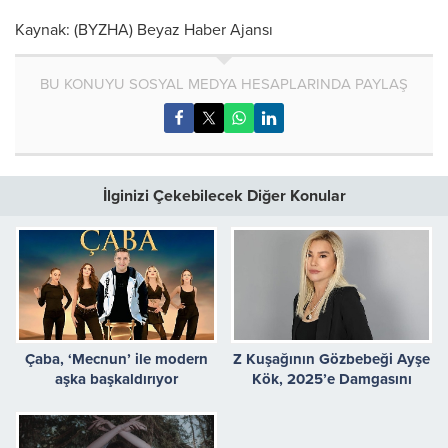
Kaynak: (BYZHA) Beyaz Haber Ajansı
BU KONUYU SOSYAL MEDYA HESAPLARINDA PAYLAŞ
İlginizi Çekebilecek Diğer Konular
Çaba, ‘Mecnun’ ile modern
Z Kuşağının Gözbebeği Ayşe
aşka başkaldırıyor
Kök, 2025’e Damgasını
Vurdu