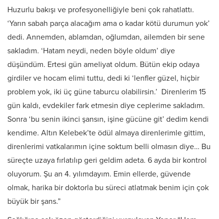
Huzurlu bakışı ve profesyonelliğiyle beni çok rahatlattı.
‘Yarın sabah parça alacağım ama o kadar kötü durumun yok’
dedi. Annemden, ablamdan, oğlumdan, ailemden bir sene
sakladım. ‘Hatam neydi, neden böyle oldum’ diye
düşündüm. Ertesi gün ameliyat oldum. Bütün ekip odaya
girdiler ve hocam elimi tuttu, dedi ki ‘lenfler güzel, hiçbir
problem yok, iki üç güne taburcu olabilirsin.’ Direnlerim 15
gün kaldı, evdekiler fark etmesin diye ceplerime sakladım.
Sonra ‘bu senin ikinci şansın, işine gücüne git’ dedim kendi
kendime. Altın Kelebek’te ödül almaya direnlerimle gittim,
direnlerimi vatkalarımın içine soktum belli olmasın diye… Bu
süreçte uzaya fırlatılıp geri geldim adeta. 6 ayda bir kontrol
oluyorum. Şu an 4. yılımdayım. Emin ellerde, güvende
olmak, harika bir doktorla bu süreci atlatmak benim için çok
büyük bir şans.”