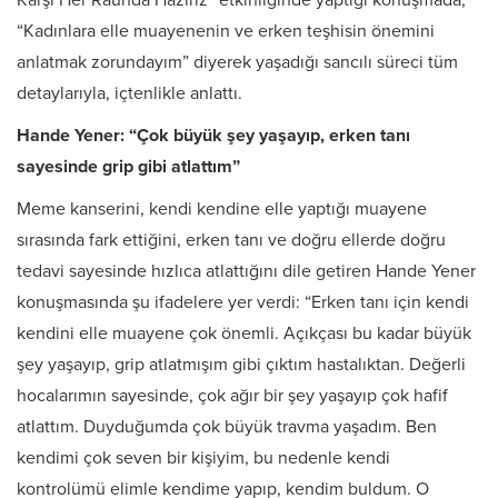
Karşı Her Raunda Hazırız” etkinliğinde yaptığı konuşmada,
“Kadınlara elle muayenenin ve erken teşhisin önemini
anlatmak zorundayım” diyerek yaşadığı sancılı süreci tüm
detaylarıyla, içtenlikle anlattı.
Hande Yener: “Çok büyük şey yaşayıp, erken tanı
sayesinde grip gibi atlattım”
Meme kanserini, kendi kendine elle yaptığı muayene
sırasında fark ettiğini, erken tanı ve doğru ellerde doğru
tedavi sayesinde hızlıca atlattığını dile getiren Hande Yener
konuşmasında şu ifadelere yer verdi: “Erken tanı için kendi
kendini elle muayene çok önemli. Açıkçası bu kadar büyük
şey yaşayıp, grip atlatmışım gibi çıktım hastalıktan. Değerli
hocalarımın sayesinde, çok ağır bir şey yaşayıp çok hafif
atlattım. Duyduğumda çok büyük travma yaşadım. Ben
kendimi çok seven bir kişiyim, bu nedenle kendi
kontrolümü elimle kendime yapıp, kendim buldum. O