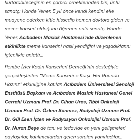
kurtarabileceğinin en çarpıcı örneklerinden biri, ünlü
sanatçı Hande Yener. 5 yıl önce kendi kendini elle
muayene ederken kitle hissedip hemen doktora giden ve
meme kanseri olduğunu öğrenen ünlü sanatçı Hande
Yener,
Acıbadem Maslak Hastanesi’nde düzenlenen
etkinlikte
meme kanserini nasıl yendiğini ve yaşadıklarını
içtenlikle anlattı…
Pembe İzler Kadın Kanserleri Derneği’nin desteğiyle
gerçekleştirilen “Meme Kanserine Karşı Her Raunda
Hazırız” etkinliğine katılan
Acıbadem Üniversitesi Senoloji
Enstitüsü Başkanı ve Acıbadem Maslak Hastanesi Genel
Cerrahi Uzmanı Prof. Dr. Cihan Uras, Tıbbi Onkoloji
Uzmanı Prof. Dr. Özlem Sönmez, Radyoloji Uzmanı Prof.
Dr. Gül Esen İçten ve Radyasyon Onkolojisi Uzmanı Prof.
Dr. Nuran Beşe
de tanı ve tedavide en yeni gelişmeleri
paylaştılar, katılımcılardan gelen soruları yanıtladılar…