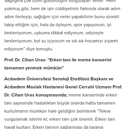
Sağlığına çok özen gösterdiğini vurgulayan Yener “Hem
yokmuş gibi, hem de işin ciddiyetinin farkında olarak adım
adım ilerleyip, sağlığım için neler yapabilirim bunu sürekli
takip ettiğim için, hala da öyleyim, spor yapıyorum, iyi
besleniyorum, uykuma dikkat ediyorum, sebzeyle
besleniyorum, bol su içiyorum ve sık sık hocamızı ziyaret
ediyorum” diye konuştu.
Prof. Dr. Cihan Uras: “Erken tanı ile meme kanserini
tamamen yenmek mümkün”
Acıbadem Üniversitesi Senoloji Enstitüsü Başkanı ve
Acıbadem Maslak Hastanesi Genel Cerrahi Uzmanı Prof.
Dr. Cihan Uras konuşmasında;
meme kanserinde erken
tanı sayesinde hastalıktan büyük oranda hatta tamamen
kurtulmanın mümkün hale geldiğini belirterek “Tekrar
vurgulamak isterim ki; erken tanı çok önemli. Erken tanı
hayat kurtarır. Erken tanının sağlanması da tarama