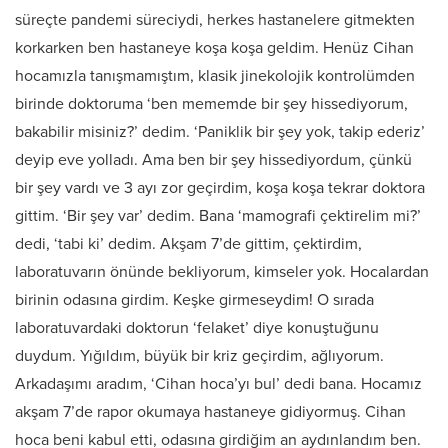
süreçte pandemi süreciydi, herkes hastanelere gitmekten
korkarken ben hastaneye koşa koşa geldim. Henüz Cihan
hocamızla tanışmamıştım, klasik jinekolojik kontrolümden
birinde doktoruma ‘ben mememde bir şey hissediyorum,
bakabilir misiniz?’ dedim. ‘Paniklik bir şey yok, takip ederiz’
deyip eve yolladı. Ama ben bir şey hissediyordum, çünkü
bir şey vardı ve 3 ayı zor geçirdim, koşa koşa tekrar doktora
gittim. ‘Bir şey var’ dedim. Bana ‘mamografi çektirelim mi?’
dedi, ‘tabi ki’ dedim. Akşam 7’de gittim, çektirdim,
laboratuvarın önünde bekliyorum, kimseler yok. Hocalardan
birinin odasına girdim. Keşke girmeseydim! O sırada
laboratuvardaki doktorun ‘felaket’ diye konuştuğunu
duydum. Yığıldım, büyük bir kriz geçirdim, ağlıyorum.
Arkadaşımı aradım, ‘Cihan hoca’yı bul’ dedi bana. Hocamız
akşam 7’de rapor okumaya hastaneye gidiyormuş. Cihan
hoca beni kabul etti, odasına girdiğim an aydınlandım ben.