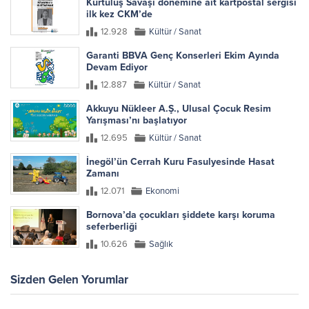
Kurtuluş Savaşı dönemine ait kartpostal sergisi
ilk kez CKM’de
12.928
Kültür / Sanat
Garanti BBVA Genç Konserleri Ekim Ayında
Devam Ediyor
12.887
Kültür / Sanat
Akkuyu Nükleer A.Ş., Ulusal Çocuk Resim
Yarışması’nı başlatıyor
12.695
Kültür / Sanat
İnegöl’ün Cerrah Kuru Fasulyesinde Hasat
Zamanı
12.071
Ekonomi
Bornova’da çocukları şiddete karşı koruma
seferberliği
10.626
Sağlık
Sizden Gelen Yorumlar