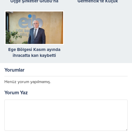
Üçge Şirketler Grubu’na
Germencik’te Küçük
inovasyon ziyareti
Üreticilere Yem Desteği
Ege Bölgesi Kasım ayında
ihracatta kan kaybetti
Yorumlar
Henüz yorum yapılmamış.
Yorum Yaz