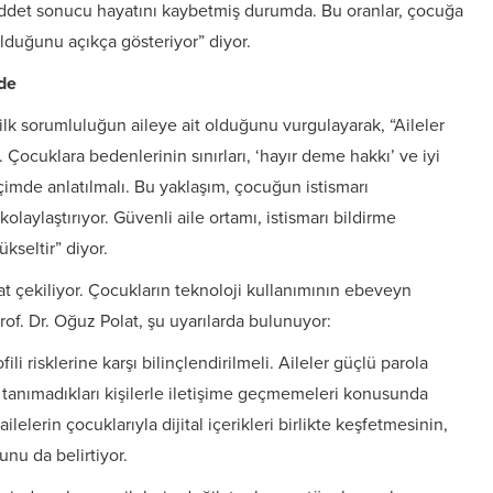
şiddet sonucu hayatını kaybetmiş durumda. Bu oranlar, çocuğa
lduğunu açıkça gösteriyor” diyor.
de
lk sorumluluğun aileye ait olduğunu vurgulayarak, “Aileler
. Çocuklara bedenlerinin sınırları, ‘hayır deme hakkı’ ve iyi
imde anlatılmalı. Bu yaklaşım, çocuğun istismarı
laylaştırıyor. Güvenli aile ortamı, istismarı bildirme
kseltir” diyor.
kat çekiliyor. Çocukların teknoloji kullanımının ebeveyn
of. Dr. Oğuz Polat, şu uyarılarda bulunuyor:
ili risklerine karşı bilinçlendirilmeli. Aileler güçlü parola
ve tanımadıkları kişilerle iletişime geçmemeleri konusunda
ailelerin çocuklarıyla dijital içerikleri birlikte keşfetmesinin,
unu da belirtiyor.