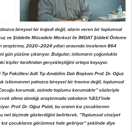
lnızca bireysel bir trajedi değil, alarm veren bir toplumsal
 Suç ve Şiddetle Mücadele Merkezi ile İMDAT Şiddeti Önleme
on araştırma, 2020–2024 yılları arasında incelenen 864
ini gün yüzüne çıkarıyor. Bulgular; istismarın çoğunlukla
 kişiler tarafından gerçekleştiğini ortaya koyuyor.
Tıp Fakültesi Adli Tıp Anabilim Dalı Başkanı Prof. Dr. Oğuz
uk istismarının yalnızca bireysel bir travma değil, toplumsal
 Çocuğu korumak, aslında toplumu korumaktır” sözleriyle
rcek altına alındığı araştırmada vakaların
%83,1’inde
yor. Prof. Dr. Oğuz Polat, bu oranın kız çocuklarının
 net biçimde gösterdiğini belirterek, “Toplumsal cinsiyet
u kız çocuklarını görünmez hale getiriyor” şeklinde diye