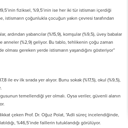
5’inin fiziksel, %9,5’inin ise her iki tür istismarı içerdiği
a ise, istismarın çoğunlukla çocuğun yakın çevresi tarafından
balar, ardından yabancılar (%15,9), komşular (%9,5), üvey babalar
ve anneler (%2,9) geliyor. Bu tablo, tehlikenin çoğu zaman
e olması gereken yerde istismarın yaşandığını gösteriyor”
8 ile ev ilk sırada yer alıyor. Bunu sokak (%17,5), okul (%9,5),
.
gusunun temellendiği yer olmalı. Oysa veriler, güvenli alanın
or.
ikkat çeken Prof. Dr. Oğuz Polat, “Adli süreç incelendiğinde,
tıldığı, %46,5’inde faillerin tutuklandığı görülüyor.