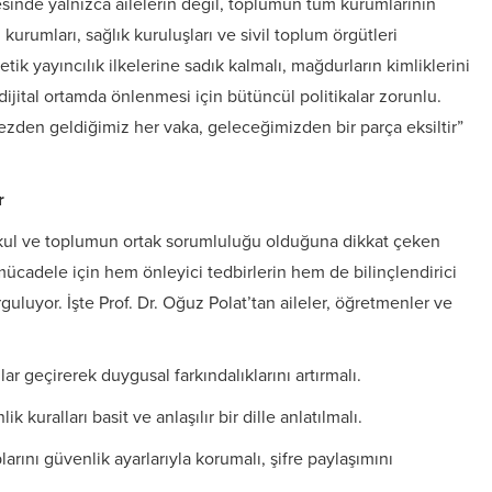
sinde yalnızca ailelerin değil, toplumun tüm kurumlarının
kurumları, sağlık kuruluşları ve sivil toplum örgütleri
etik yayıncılık ilkelerine sadık kalmalı, mağdurların kimliklerini
jital ortamda önlenmesi için bütüncül politikalar zorunlu.
den geldiğimiz her vaka, geleceğimizden bir parça eksiltir”
r
 okul ve toplumun ortak sorumluluğu olduğuna dikkat çeken
 mücadele için hem önleyici tedbirlerin hem de bilinçlendirici
luyor. İşte Prof. Dr. Oğuz Polat’tan aileler, öğretmenler ve
lar geçirerek duygusal farkındalıklarını artırmalı.
k kuralları basit ve anlaşılır bir dille anlatılmalı.
arını güvenlik ayarlarıyla korumalı, şifre paylaşımını