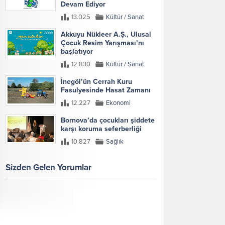
Devam Ediyor
13.025
Kültür / Sanat
Akkuyu Nükleer A.Ş., Ulusal
Çocuk Resim Yarışması’nı
başlatıyor
12.830
Kültür / Sanat
İnegöl’ün Cerrah Kuru
Fasulyesinde Hasat Zamanı
12.227
Ekonomi
Bornova’da çocukları şiddete
karşı koruma seferberliği
10.827
Sağlık
Sizden Gelen Yorumlar
Galeri
Tümünü Göster