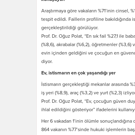
Araştırmaya göre vakaların %71’inin cinsel, %19,
tespit edildi. Faillerin profiline bakıldığınd
gerçekleştirildiği görülüyor.
Prof. Dr. Oğuz Polat, “En sık fail %27,1 ile ba
(%8,6), akrabalar (%6,2), öğretmenler (%3,6) 
evin içinden geldiğini ve çocuğun en güvend
diyor.
Ev, istismarın en çok yaşandığı yer
İstismarın gerçekleştiği mekanlar arasında %37,
iş yeri (%8,9), araç (%3,2) ve yurt (%2,3) izliyor
Prof. Dr. Oğuz Polat, “Ev, çocuğun güven duy
ihlal edildiğini gösteriyor” ifadelerini kullanıy
Her 6 vakadan 1’inin ölümle sonuçlandığına d
864 vakanın %77’sinde hukuki işlemlerin başla