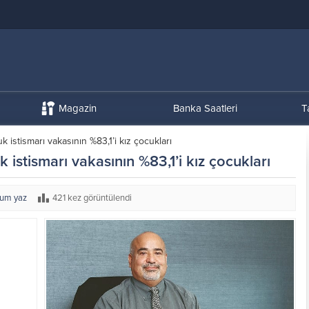
Magazin
Banka Saatleri
T
 istismarı vakasının %83,1’i kız çocukları
istismarı vakasının %83,1’i kız çocukları
rum yaz
421 kez görüntülendi