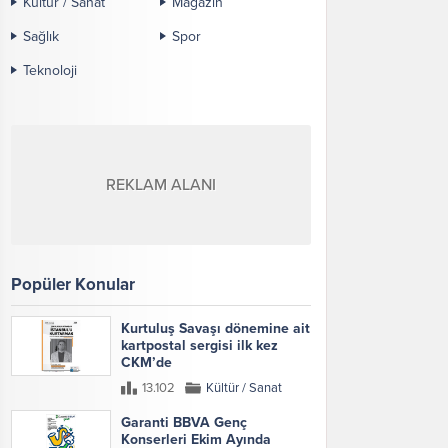
Kültür / Sanat
Magazin
Sağlık
Spor
Teknoloji
REKLAM ALANI
Popüler Konular
Kurtuluş Savaşı dönemine ait
kartpostal sergisi ilk kez
CKM’de
13.102
Kültür / Sanat
Garanti BBVA Genç
Konserleri Ekim Ayında