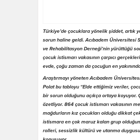
Türkiye’de çocuklara yönelik şiddet, artık ya
sorun haline geldi. Acıbadem Üniversitesi
ve Rehabilitasyon Derneği’nin yürüttüğü s
çocuk istismarı vakasının çarpıcı gerçekler
evde, çoğu zaman da çocuğun en yakınındaki
Araştırmayı yöneten
Acıbadem Üniversitesi 
Polat
bu tabloyu “Elde ettiğimiz veriler, çoc
bir sorun olduğunu açıkça ortaya koyuyor.
özetliyor. 864 çocuk istismarı vakasının me
mağdurların kız çocukları olduğu dikkat çeki
istismara en çok maruz kalan grup olduğunu
rolleri, sessizlik kültürü ve utanma duygus
konuşuyor.