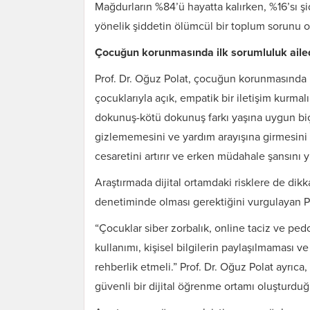
Mağdurların %84’ü hayatta kalırken, %16’sı 
yönelik şiddetin ölümcül bir toplum sorunu o
Çocuğun korunmasında ilk sorumluluk aile
Prof. Dr. Oğuz Polat, çocuğun korunmasında i
çocuklarıyla açık, empatik bir iletişim kurmalı
dokunuş-kötü dokunuş farkı yaşına uygun biç
gizlememesini ve yardım arayışına girmesini ko
cesaretini artırır ve erken müdahale şansını yü
Araştırmada dijital ortamdaki risklere de dik
denetiminde olması gerektiğini vurgulayan Pr
“Çocuklar siber zorbalık, online taciz ve pedof
kullanımı, kişisel bilgilerin paylaşılmaması 
rehberlik etmeli.” Prof. Dr. Oğuz Polat ayrıca, 
güvenli bir dijital öğrenme ortamı oluşturduğ