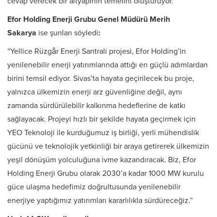
cevap verecek bir altyapının temelini oluşturuyor.”
Efor Holding Enerji Grubu Genel Müdürü Merih
Sakarya
ise şunları söyledi
:
“Yellice Rüzgâr Enerji Santrali projesi, Efor Holding’in
yenilenebilir enerji yatırımlarında attığı en güçlü adımlardan
birini temsil ediyor. Sivas’ta hayata geçirilecek bu proje,
yalnızca ülkemizin enerji arz güvenliğine değil, aynı
zamanda sürdürülebilir kalkınma hedeflerine de katkı
sağlayacak. Projeyi hızlı bir şekilde hayata geçirmek için
YEO Teknoloji ile kurduğumuz iş birliği, yerli mühendislik
gücünü ve teknolojik yetkinliği bir araya getirerek ülkemizin
yeşil dönüşüm yolculuğuna ivme kazandıracak. Biz, Efor
Holding Enerji Grubu olarak 2030’a kadar 1000 MW kurulu
güce ulaşma hedefimiz doğrultusunda yenilenebilir
enerjiye yaptığımız yatırımları kararlılıkla sürdüreceğiz.”