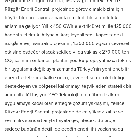
vizyonumuz doğrultusunda, 160MW gücündeki Yellice
Rüzgâr Enerji Santrali projesinde görev almak bizim için
büyük bir gurur aynı zamanda da ciddi bir sorumluluk
anlamına geliyor. Yıllık 450 GWh elektrik üretimi ile 125.000
hanenin elektrik ihtiyacını karşılayabilecek kapasitedeki
rüzgâr enerji santrali projesinin, 1.350.000 ağacın çevresel
etkisine eşdeğer olacak şekilde yılda yaklaşık 270.000 ton
CO₂ salımını önlemesi planlanıyor. Bu proje, yalnızca teknik
bir uygulama değil; aynı zamanda Türkiye’nin yenilenebilir
enerji hedeflerine katkı sunan, çevresel sürdürülebilirliği
destekleyen ve bölgesel kalkınmayı teşvik eden stratejik bir
adım niteliği taşıyor.
YEO Teknoloji’nin mühendislikten
uygulamaya kadar olan entegre çözüm yaklaşımı, Yellice
Rüzgâr Enerji Santrali projesinde de en yüksek kalite ve
verimlilik standartlarıyla hayata geçirilecek. Bu proje,
sadece bugünün değil, geleceğin enerji ihtiyaçlarına da