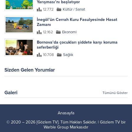
Yarışması’nı başlatıyor
12.772
Kültür / Sanat
İnegöl’ün Cerrah Kuru Fasulyesinde Hasat
Zamanı
12.162
Ekonomi
Bornova’da çocukları şiddete karşı koruma
seferberliği
10.708
Sağlık
Sizden Gelen Yorumlar
Galeri
Tümünü Göster
Anasayfa
© 2020 – 2026 [Gözlem TV]. Tüm Hakları Saklıdır. | Gözlem TV bir
Warble Group
Markasıdır