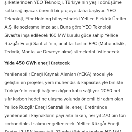
şirketlerinden YEO Teknoloji, Türkiye’nin yeşil dönüşüme
katkı sağlayacak önemli bir projeye daha başlıyor. YEO
Teknoloji, Efor Holding bünyesindeki Yellice Elektrik Üretim
A.Ş. ile sözleşme imzaladı. Buna göre YEO Teknoloji,
Sivas’ta inşa edilecek 160 MW kurulu güce sahip Yellice
Rüzgâr Enerji Santrali’nin, anahtar teslim EPC (Mühendislik,
Tedarik, Montaj ve Devreye alma) süreçlerini üstlenecek.
Yılda 450 GWh enerji üretecek
Yenilenebilir Enerji Kaynak Alanları (YEKA) modeliyle
geliştirilen projeler, yerli mühendislik kapasitesiyle birlikte
Türkiye’nin enerji bağımsızlığına katkı sağlıyor. 2050 net
sıfır karbon hedefine ulaşma yolunda önemli bir adım olan
Yellice Rüzgâr Enerji Santrali ile, enerji üretiminde
yenilenebilir kaynakların payı artırılırken, her yıl 270 bin ton
karbondioksit salımı engellenecek. Yellice Rüzgâr Enerji