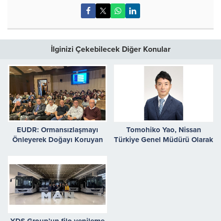
İlginizi Çekebilecek Diğer Konular
EUDR: Ormansızlaşmayı
Tomohiko Yao, Nissan
Önleyerek Doğayı Koruyan
Türkiye Genel Müdürü Olarak
Yeni Ticaret Kuralları
Atandı
YDS Group’un filo yenileme